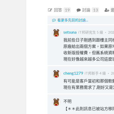
回答
19
討論
13
看更多先前的討論...
setsuna
iT邦研究生 5 級 ‧
202
我前些日子剛遇到跟樓主同
原廠給出兩個方案，如果原
收新版授權費，但舊系統資
現在好像越來越多公司這麼
cheng1279
iT邦新手 4 級 ‧
2
有可能是客戶當初和那個軟
現在有業務需求了,剛好又是當初
不明
【＊＊此則訊息已被站方移