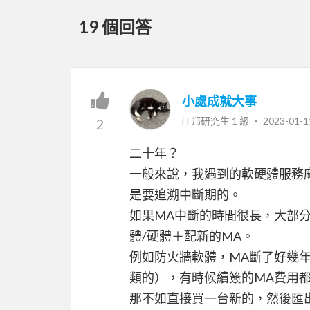
19 個回答
小處成就大事
iT邦研究生 1 級 ‧
2023-01-1
2
二十年？
一般來說，我遇到的軟硬體服務
是要追溯中斷期的。
如果MA中斷的時間很長，大部
體/硬體＋配新的MA。
例如防火牆軟體，MA斷了好幾
類的），有時候續簽的MA費用
那不如直接買一台新的，然後匯