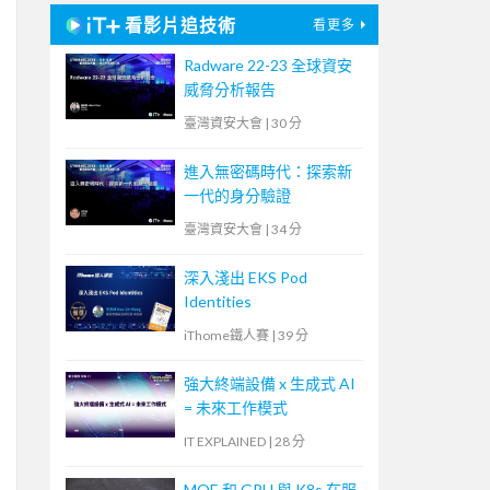
看影片追技術
看更多
Radware 22-23 全球資安
威脅分析報告
臺灣資安大會
|
30 分
進入無密碼時代：探索新
一代的身分驗證
臺灣資安大會
|
34 分
深入淺出 EKS Pod
Identities
iThome鐵人賽
|
39 分
強大終端設備 x 生成式 AI
= 未來工作模式
IT EXPLAINED
|
28 分
MOE 和 GPU 與 K8s 在服