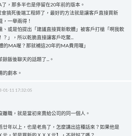
A了，那多半也是停留在20年前的版本。
g就會搞死後端工程師了，最好的方法就是讓客戶直接買新
籠，一舉兩得！
達、或是怕提出「建議直接買新軟體」被客戶打槍「啊我軟
？」，所以乾脆直接讓客戶吃鱉...
體的MA喔？那就補這20年的MA費用囉」
餘飯後聊天的話題了...。
場的劇本。
3-01-11 17:32:05
沒離職，就是當初來賣給公司的同一個人。
活廿年以上，也是老鳥了，怎麼講出這種話來？如果他是
Ｘ元，若是買新的ＸＸＸ元】，不就好了嗎？