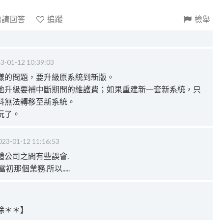
邀請回答
追蹤
檢舉
3-01-12 10:39:03
樣的問題，要升級原系統到新版。
地升級要補中斷期間的維護費；如果重建新一套新系統，只
料無法轉移至新系統。
玩了。
023-01-12 11:16:53
體公司之間有些誤會.
那個業務.所以.....
除＊＊】