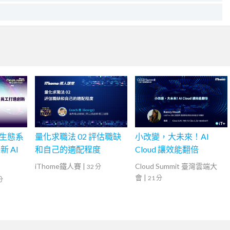
 及生態系
量化求職法 02 評估職缺
小改變，大未來！AI
 AI
和自己的適配程度
Cloud 讓效能翻倍
iThome鐵人賽
|
Cloud Summit 臺灣雲端大
32 分
會
|
21 分
分