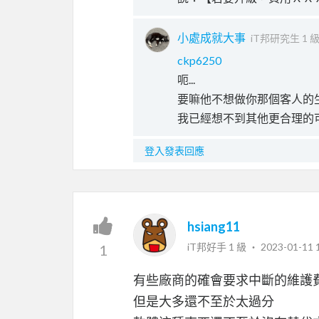
小處成就大事
iT邦研究生 1 
ckp6250
呃...
要嘛他不想做你那個客人的
我已經想不到其他更合理的
登入發表回應
hsiang11
iT邦好手 1 級 ‧
2023-01-11 
1
有些廠商的確會要求中斷的維護
但是大多還不至於太過分