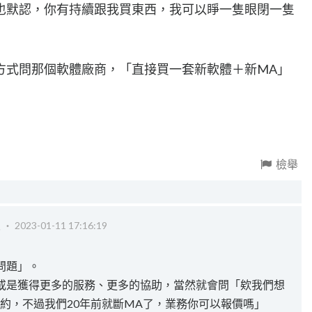
也默認，你有持續跟我買東西，我可以睜一隻眼閉一隻
方式問那個軟體廠商，「直接買一套新軟體＋新MA」
檢舉
級 ‧
2023-01-11 17:16:19
問題」。
或是獲得更多的服務、更多的協助，當然就會問「欸我們想
約，不過我們20年前就斷MA了，業務你可以報價嗎」