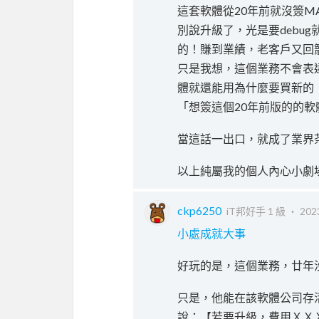
這套軟體從20年前就沒簽M
別說升級了，光是要debu
的！賺到業績，老客戶又回
只是我想，這個業務不會表
體就還能用為什麼要買新的！
「想簽這個20年前版的的軟
當這話一出口，就成了業界茶
以上純屬我的個人內心小劇
ckp6250
iT邦好手 1 級 ‧
202
小處成就大事
好玩的是，這個業務，廿年
只是，他能在該軟體公司存
說：【若要升級，費用ＸＸ