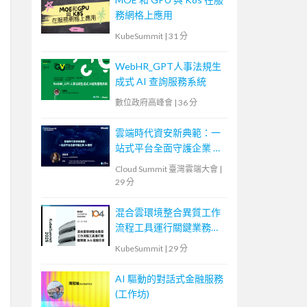
務網格上應用
KubeSummit
|
31 分
WebHR_GPT人事法規生
成式 AI 查詢服務系統
數位政府高峰會
|
36 分
雲端時代資安新典範：一
站式平台全面守護企業 AI
應用
Cloud Summit 臺灣雲端大會
|
29 分
混合雲環境整合異質工作
流程工具運行關鍵業務
Job 的經驗分享
KubeSummit
|
29 分
AI 驅動的對話式金融服務
(工作坊)