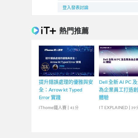
登入發表討論
熱門推薦
提升錯誤處理的優雅與安
Dell 全新 AI PC
全：Arrow kt Typed
為企業員工打造創新
Error 實踐
體驗
iThome鐵人賽
|
IT EXPLAINED
|
41 分
39 