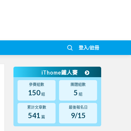
登入/註冊
iThome鐵人賽
參賽組數
團體組數
150
5
組
組
累計文章數
最後報名日
541
9/15
篇