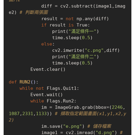
            diff = cv2.subtract(image1,imag
e2) 
# 判斷兩張圖
            result = 
not
 np.any(diff)

if
 result 
is
True
:

                print(
"滿足條件一"
)

                time.sleep(
0.5
)

else
:

                cv2.imwrite(
"c.png"
,diff)

                print(
"滿足條件二"
)

                time.sleep(
0.5
)

        Event.clear()

def
RUN2
()
:
while
not
 Flags.Quit1:

        Event.wait()

while
 Flags.Run2:

            im = ImageGrab.grab(bbox=(
2246
,
1087
,
2331
,
1133
)) 
# 擷取指定範圍畫面(x1,y1,x2,y
2)
            im.save(
"e.png"
) 
# 儲存檔案
            image1 = cv2.imread(
"d.png"
) 
# 