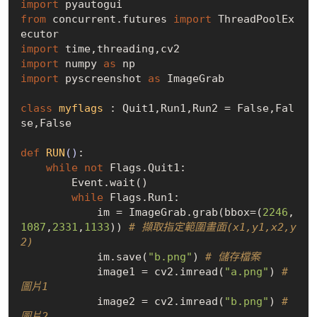
import
from
 concurrent.futures 
import
 ThreadPoolEx
import
import
 numpy 
as
import
 pyscreenshot 
as
 ImageGrab

class
myflags
 :
 Quit1,Run1,Run2 = 
False
,
Fal
se
,
False
def
RUN
()
:
while
not
 Flags.Quit1:

        Event.wait()

while
 Flags.Run1:

            im = ImageGrab.grab(bbox=(
2246
,
1087
,
2331
,
1133
)) 
# 擷取指定範圍畫面(x1,y1,x2,y
2)
            im.save(
"b.png"
) 
# 儲存檔案
            image1 = cv2.imread(
"a.png"
) 
# 
圖片1
            image2 = cv2.imread(
"b.png"
) 
# 
圖片2