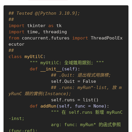
## Tested @[Python 3.10.9];
## 
import
 tkinter 
as
import
from
 concurrent.futures 
import
 ThreadPoolEx
## 
class
myUtilC
:
""" myUtilC: 全域雜用類別; """
def
__init__
(self)
:
## .Quit: 退出程式用旗標;
		self.Quit = 
False
## .runs: myRun*-list, 放 m
yRunC 類的實例(Instance);
		self.runs = list()

def
addRun
(self, func = None)
:
""" 在 self.runs 新增 myRunC
-inst;

		arg: func: myRun* 的函式參照
(func-ref);
