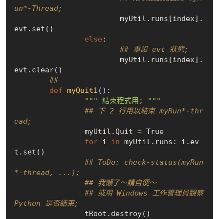
un*-Thread;
			myUtil.runs[index].
evt.set()

else
:

## 重設 evt 狀態;
			myUtil.runs[index].
evt.clear()

## 
def
myQuit1
()
:
""" 結束程式用; """
## 下 2 行用以結束 myRun*-thr
ead;
		myUtil.Quit = 
True
for
 i 
in
 myUtil.runs: i.ev
t.set()

## ToDo: check-status(myRun
*-thread, ...);
## 我懶了～請自便～
## 或用 Windows 工作管理員觀察 
Python 是否結束;
		tRoot.destroy()
