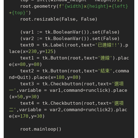
    root.geometry(
f'
{width}
x
{height}
+
{left}
+
{top}
'
)

    root.resizable(
False
, 
False
)

    (var1 := tk.BooleanVar()).set(
False
)

    (var2 := tk.BooleanVar()).set(
False
)

    text0 = tk.Label(root,text=
'已連線!!'
).p
lace(x=
230
,y=
125
)

    text1 = tk.Button(root,text=
'連線'
).plac
e(x=
80
,y=
80
)

    text2 = tk.Button(root,text=
'結束'
,comma
nd=Quit).place(x=
180
,y=
80
)

    text3 = tk.Checkbutton(root,text=
'選項
一'
,variable = var1,command=runclick).place
(x=
50
,y=
30
)

    text4 = tk.Checkbutton(root,text=
'選項
二'
,variable = var2,command=runclick2).plac
e(x=
170
,y=
30
)

    root.mainloop()
