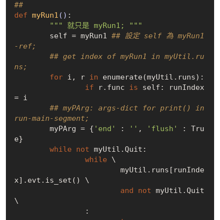
## 
def
myRun1
()
:
""" 就只是 myRun1; """
	self = myRun1 
## 設定 self 為 myRun1
-ref;
## get index of myRun1 in myUtil.ru
ns;
for
 i, r 
in
 enumerate(myUtil.runs):

if
 r.func 
is
 self: runIndex 
= i

## myPArg: args-dict for print() in 
run-main-segment;
	myPArg = {
'end'
 : 
''
, 
'flush'
 : 
Tru
e
}

while
not
 myUtil.Quit:

while
 \

			myUtil.runs[runInde
x].evt.is_set() \

and
not
 myUtil.Quit 
\

		:
