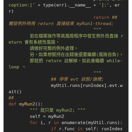
ception:['
 + type(err).__name__ + 
']:'
, er
r)

return
## 
觸發例外時用 return 直接結束 myRun1-thread;
"""

	若在檔案操作等高風險程序中發生例外而直接 r
eturn 會有系統性風險，

	請做好完整的例外處理。

	另，如果想堅持在出錯後還要繼續(風險自負)，

	那就把 return 註解掉，如此會繼續 while-
loop 。

				"""
## 停等 evt 狀態/旗標;
		myUtil.runs[runIndex].evt.w
## 
def
myRun2
()
:
""" 就只是 myRun2; """
	self = myRun2

for
 i, r 
in
 enumerate(myUtil.runs):

if
 r.func 
is
 self: runIndex 