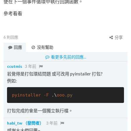
便在下一個事件循環中執行回調函數。
參考看看
6
則回應
分享
回應
沒有幫助
看更多先前的回應...
ccutmis
3 年前
若覺得是打包環結問題 或可改用 pyinstaller 打包?
例如:
pyinstaller
-F
 .\
ooo
.py
打包完成的會是一個獨立執行檔。
habi_tw
（發問者）
3 年前
感謝大大們回覆~