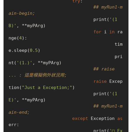
try
:

## myRun1-m
ain-begin;
				print(
'(1
B)'
, **myPArg)

for
 i 
in
 ra
nge(
4
):

					tim
e.sleep(
0.5
)

					pri
nt(
'(1.)'
, **myPArg)

## raise 
... : 這是模擬例外狀況用;
raise
 Excep
tion(
"Just a Exception;"
)

				print(
'(1
E)'
, **myPArg)

## myRun1-m
ain-end;
except
 Exception 
as
err:

				print(
'□ Ex