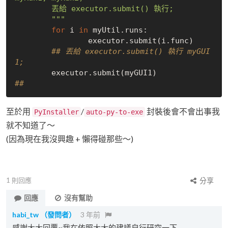
	丟給 executor.submit() 執行;

	"""
for
 i 
in
 myUtil.runs:

		executor.submit(i.func)

## 丟給 executor.submit() 執行 myGUI
1;
## 
至於用
/
封裝後會不會出事我
PyInstaller
auto-py-to-exe
就不知道了～
(因為現在我沒興趣 + 懶得碰那些～)
1
則回應
分享
回應
沒有幫助
habi_tw
（發問者）
3 年前
感謝大大回覆~我在依照大大的建議自行研究一下