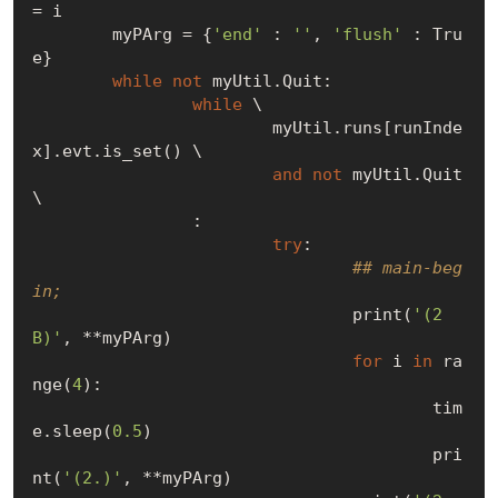
= i

	myPArg = {
'end'
 : 
''
, 
'flush'
 : 
Tru
e
}

while
not
 myUtil.Quit:

while
 \

			myUtil.runs[runInde
x].evt.is_set() \

and
not
 myUtil.Quit 
\

		:

try
:

## main-beg
in;
				print(
'(2
B)'
, **myPArg)

for
 i 
in
 ra
nge(
4
):

					tim
e.sleep(
0.5
)

					pri
nt(
'(2.)'
, **myPArg)
