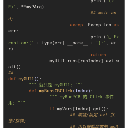
				print(
'(2
E)'
, **myPArg)

## main-en
d;
except
 Exception 
as
err:

				print(
'□ Ex
ception:['
 + type(err).__name__ + 
']:'
, er
r)

return
		myUtil.runs[runIndex].evt.w
## 
def
myGUI1
()
:
""" 就只是 myGUI1; """
def
myRunsCBClick
(index)
:
""" myRun*CB 的 Click 事件
用; """
if
 myVars[index].get():

## 觸發/設定 evt 狀
態/旗標;
## 用以啟動閒置的 myR