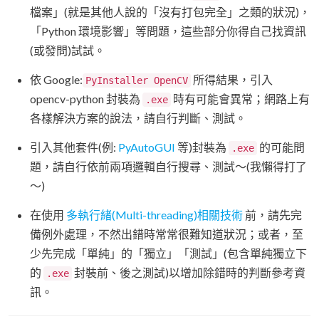
檔案」(就是其他人說的「沒有打包完全」之類的狀況)，
「Python 環境影響」等問題，這些部分你得自己找資訊
(或發問)試試。
依 Google:
所得結果，引入
PyInstaller OpenCV
opencv-python 封裝為
時有可能會異常；網路上有
.exe
各樣解決方案的說法，請自行判斷、測試。
引入其他套件(例:
PyAutoGUI
等)封裝為
的可能問
.exe
題，請自行依前兩項邏輯自行搜尋、測試～(我懶得打了
～)
在使用
多執行緒(Multi-threading)相關技術
前，請先完
備例外處理，不然出錯時常常很難知道狀況；或者，至
少先完成「單純」的「獨立」「測試」(包含單純獨立下
的
封裝前、後之測試)以增加除錯時的判斷參考資
.exe
訊。