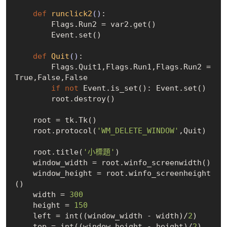
def
runclick2
()
:
        Flags.Run2 = var2.get()

        Event.set()

def
Quit
()
:
        Flags.Quit1,Flags.Run1,Flags.Run2 = 
True
,
False
,
False
if
not
 Event.is_set(): Event.set()

        root.destroy()

    root = tk.Tk()

    root.protocol(
'WM_DELETE_WINDOW'
,Quit)

    root.title(
'小標題'
)

    window_width = root.winfo_screenwidth()

    window_height = root.winfo_screenheight
()

    width = 
300
    height = 
150
    left = int((window_width - width)/
2
)

    top = int((window_height - height)/
2
)
