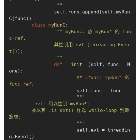
		"""
		self.runs.append(self.myRun
C(func))

class
myRunC
:
""" myRunC: 放 myRun* 的 fun
c-ref, 

		與控制用 evt (threading.Even
t()); 

		"""
def
__init__
(self, func = N
one)
:
## .func: myRun* 的 
func-ref;
			self.func = func

"""

	.evt: 用以控制 myRun*;

	並以其 .is_set() 作為 while-loop 判斷
旗標;

			"""
			self.evt = threadin