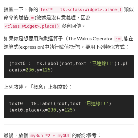
提醒一下，你的
類似
text* = tk.<class:Widget>.place()
命令的賦值(
)敘述是沒有意義喔，因為
=
沒有回傳。
<class:Widget>.place()
如果你是想要用海象運算子（The Walrus Operator,
, 能在
:=
運算式(expression)中執行賦值操作)，要用下列類似方式：
(text0 := tk.Label(root,text=
'已連線!!'
)).pl
ace(x=
230
,y=
125
上列敘述，「概念」上相當於：
text0 = tk.Label(root,text=
'已連線!!'
)

text0.place(x=
230
,y=
125
最後，放個
的給你參考：
myRun *2 + myGUI