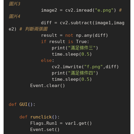
圖片3
            image2 = cv2.imread(
"e.png"
) 
# 
圖片4
            diff = cv2.subtract(image1,imag
e2) 
# 判斷兩張圖
            result = 
not
 np.any(diff)

if
 result 
is
True
:

                print(
"滿足條件三"
)

                time.sleep(
0.5
)

else
:

                cv2.imwrite(
"f.png"
,diff)

                print(
"滿足條件四"
)

                time.sleep(
0.5
)

        Event.clear()

def
GUI
()
:
def
runclick
()
:
        Flags.Run1 = var1.get()

        Event.set()
