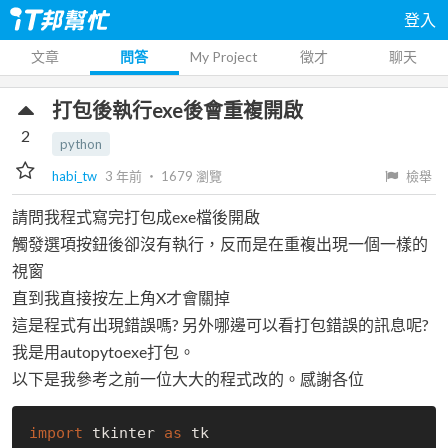
登入
文章
問答
My Project
徵才
聊天
打包後執行exe後會重複開啟
2
python
habi_tw
3 年前
‧
1679
瀏覽
檢舉
請問我程式寫完打包成exe檔後開啟
觸發選項按鈕後卻沒有執行，反而是在重複出現一個一樣的
視窗
直到我直接按左上角X才會關掉
這是程式有出現錯誤嗎? 另外哪邊可以看打包錯誤的訊息呢?
我是用autopytoexe打包。
以下是我參考之前一位大大的程式改的。感謝各位
import
 tkinter 
as