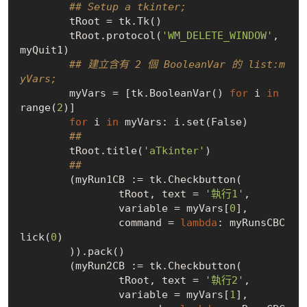
## Setup a tkinter;
	tRoot = tk.Tk()

	tRoot.protocol(
'WM_DELETE_WINDOW'
, 
myQuit1)

## 建立含有 2 個 BooleanVar 的 list:m
yVars;
	myVars = [tk.BooleanVar() 
for
 i 
in
range(
2
)]

for
 i 
in
 myVars: i.set(
False
)

## 
	tRoot.title(
'aTkinter'
)

## 
	(myRun1CB := tk.Checkbutton(

		tRoot, text = 
'執行1'
, 

		variable = myVars[
0
], 

		command = 
lambda
: myRunsCBC
lick(
0
)

	)).pack()

	(myRun2CB := tk.Checkbutton(

		tRoot, text = 
'執行2'
, 

		variable = myVars[
1
], 
