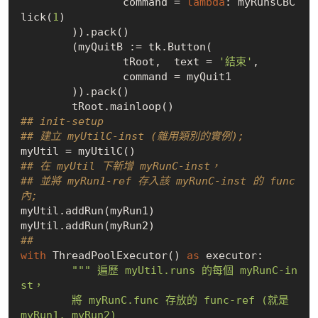
		command = 
lambda
: myRunsCBC
lick(
1
)

	)).pack()

	(myQuitB := tk.Button(

		tRoot,  text = 
'結束'
, 

		command = myQuit1

	)).pack()

## init-setup
## 建立 myUtilC-inst (雜用類別的實例);
## 在 myUtil 下新增 myRunC-inst，
## 並將 myRun1-ref 存入該 myRunC-inst 的 func 
內;
myUtil.addRun(myRun1)

## 
with
 ThreadPoolExecutor() 
as
 executor:

""" 遍歷 myUtil.runs 的每個 myRunC-in
st，

	將 myRunC.func 存放的 func-ref (就是 
myRun1, myRun2)
