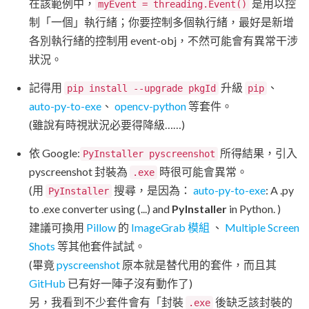
在該範例中，
是用以控
myEvent = threading.Event()
制「一個」執行緒；你要控制多個執行緒，最好是新增
各別執行緒的控制用 event-obj，不然可能會有異常干涉
狀況。
記得用
升級
、
pip install --upgrade pkgId
pip
auto-py-to-exe
、
opencv-python
等套件。
(雖說有時視狀況必要得降級……)
依 Google:
所得結果，引入
PyInstaller pyscreenshot
pyscreenshot 封裝為
時很可能會異常。
.exe
(用
搜尋，是因為：
auto-py-to-exe
: A .py
PyInstaller
to .exe converter using (...) and
PyInstaller
in Python. )
建議可換用
Pillow
的
ImageGrab 模組
、
Multiple Screen
Shots
等其他套件試試。
(畢竟
pyscreenshot
原本就是替代用的套件，而且其
GitHub
已有好一陣子沒有動作了)
另，我看到不少套件會有「封裝
後缺乏該封裝的
.exe