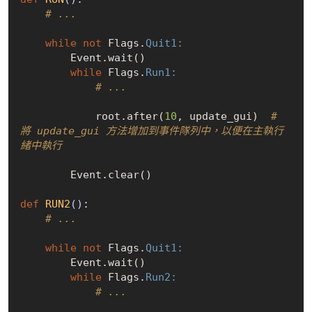
# ...
while
not
 Flags.
Quit1:
        Event.wait()

while
 Flags.
Run1:
# ...
            root.after(
10
, update_gui)  
# 
將 update_gui 方法增加到事件隊列中，以便在主執行
緒中執行
        Event.clear()

def
RUN2
()
:

# ...
while
not
 Flags.
Quit1:
        Event.wait()

while
 Flags.
Run2:
# ...