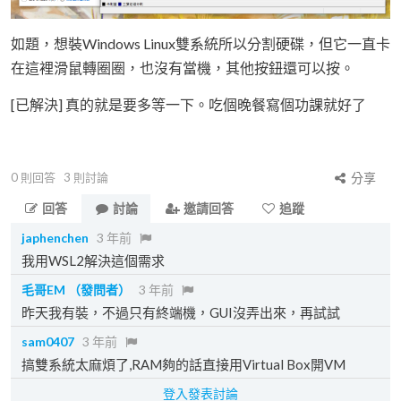
如題，想裝Windows Linux雙系統所以分割硬碟，但它一直卡
在這裡滑鼠轉圈圈，也沒有當機，其他按鈕還可以按。
[已解決] 真的就是要多等一下。吃個晚餐寫個功課就好了
0
則回答
3
則討論
分享
回答
討論
邀請回答
追蹤
japhenchen
3 年前
我用WSL2解決這個需求
毛哥EM
（發問者）
3 年前
昨天我有裝，不過只有終端機，GUI沒弄出來，再試試
sam0407
3 年前
搞雙系統太麻煩了,RAM夠的話直接用Virtual Box開VM
登入發表討論