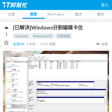
登入
文章
問答
My Project
徵才
聊天
[已解決]Windows分割磁碟卡住
1
windows
#windows10
分割磁碟
毛哥EM
3 年前
‧
1547
瀏覽
檢舉