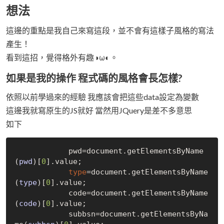
想法
這邊的重點是我自己來寫這段，並不會有這樣子風格的寫法
產生！
看到這招，覺得格外有趣◑ω◐。
如果是我的操作 程式碼的風格會長怎樣?
依照以前學過來的經驗 我應該會把這些data設定為變數
這邊我就寫原生的JS就好 當然用JQuery是差不多意思
如下
            pwd=document.get
ElementsByName
(
pwd
)
[
0
]
.value;

type
=document.get
ElementsByName
(
type
)
[
0
]
.value;

            code=document.get
ElementsByName
(
code
)
[
0
]
.value;

            subbsn=document.get
ElementsByNa