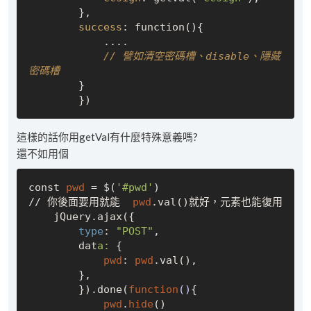
        },

success
: function(){

            ....

// 譬如清空密碼槽、disable、隱藏
密碼槽
        }

這樣的話你用getVal有什麼特殊意義嗎?
還不如用個
const 
pwd
 = $(
'#pwd'
)

// 你後面要用就能  
pwd
.val()就好，元素也能復用

    jQuery.ajax({

type
: 
"POST"
,

        dat
a:
 {

pwd
: 
pwd
.val(),

        },

        }).done(
function
()
{
pwd
.
hide
()
