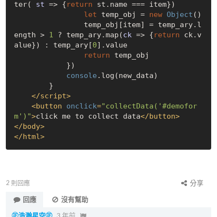
ter( 
st
 =>
 {
return
 st.name === item})

let
 temp_obj = 
new
Object
()

                temp_obj[item] = temp_ary.l
ength > 
1
 ? temp_ary.map(
ck
 =>
 {
return
 ck.v
alue}) : temp_ary[
0
].value

return
 temp_obj

            })

console
.log(new_data)

        }

</
script
>
<
button
onclick
=
"collectData('#demofor
m')"
>
click me to collect data
</
button
>
</
body
>
</
html
>
2
則回應
分享
回應
沒有幫助
㊣浩瀚星空㊣
3 年前