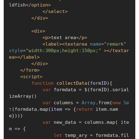
ldfish
</
option
>
</
select
>
</
div
>
<
div
>
<
p
>
text area
</
p
>
<
label
>
<
textarea
name
=
"remark"
style
=
"width:300px;height:150px;"
 >
</
textar
ea
>
</
label
>
</
div
>
</
form
>
<
script
>
function
collectData
(
formID
)
{

var
 formdata = $(formID).serial
izeArray()

var
 columns = 
Array
.from(
new
Se
t
(formdata.map(
item
 =>
 {
return
 item.nam
e})))

var
 new_data = columns.map( 
ite
m
 =>
 {

let
 temp_ary = formdata.fil