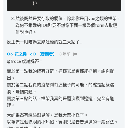
然後既然是要存取的欄位，除非你是用vue之類的框架，
為何不乖乖給ID呢?要不然像下面一樣整個form去取鍵
值對也好。
反正光一眼瞄過去能吐槽的就三大點了...
Oo_花之舞__oO
（發問者）
3 年前
@froce 感謝解答！
關於第一點我的確有好奇，這樣寫是否都能抓到，謝謝提
出。
關於第二點我真的沒想到有這樣子的可能，的確是超級漏
洞，是個問題。
關於第三點的話，框架我真的是還沒摸到邊邊，完全有道
理。
大師果然有經驗跟見解，是我大驚小怪了。
以為這是個聰明的小巧招，實則只是普普通通的一般寫法。