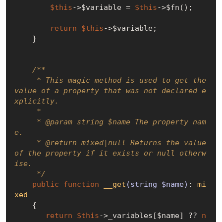
$this
->$variable = 
$this
->$fn();

return
$this
->$variable;

    }

/**

     * This magic method is used to get the 
value of a property that was not declared e
xplicitly.

     *

     * 
@param
 string $name The property nam
e.

     * 
@return
 mixed|null Returns the value 
of the property if it exists or null otherw
ise.

     */
public
function
__get
(string $name)
: 
mi
xed
{

return
$this
->_variables[$name] ?? 
n