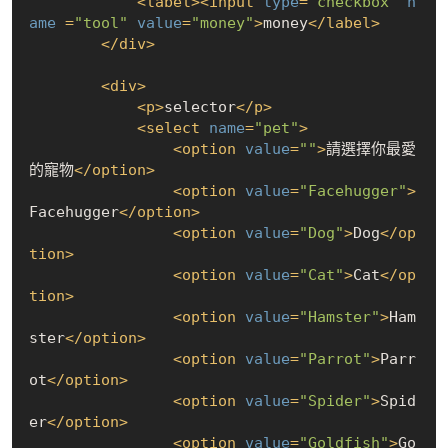
<
label
>
<
input
type
=
"checkbox"
n
ame
 =
"tool"
value
=
"money"
>
money
</
label
>
</
div
>
<
div
>
<
p
>
selector
</
p
>
<
select
name
=
"pet"
>
<
option
value
=
""
>
請選擇你最愛
的寵物
</
option
>
<
option
value
=
"Facehugger"
>
Facehugger
</
option
>
<
option
value
=
"Dog"
>
Dog
</
op
tion
>
<
option
value
=
"Cat"
>
Cat
</
op
tion
>
<
option
value
=
"Hamster"
>
Ham
ster
</
option
>
<
option
value
=
"Parrot"
>
Parr
ot
</
option
>
<
option
value
=
"Spider"
>
Spid
er
</
option
>
<
option
value
=
"Goldfish"
>
Go