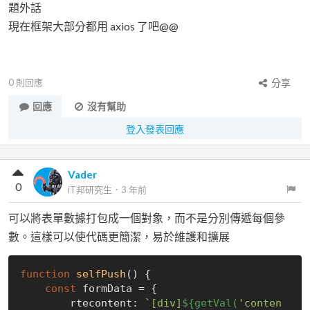
題外話
現在框架大部分都用 axios 了吧@@
0
則回應
分享
回應
沒有幫助
登入發表回應
Vader
0
iT邦研究生
．
3 年前
可以將表單數據打包成一個對象，而不是分別傳遞每個參
數。這樣可以使代碼更簡潔，易於維護和擴展
function
selfPush
(
) 
{

const
 formData = {

        rtecontent: 
`[div]
${getVal(
'conten