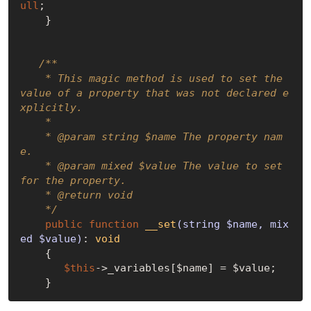
ull
;

    }

/**

    * This magic method is used to set the 
value of a property that was not declared e
xplicitly.

    *

    * 
@param
 string $name The property nam
e.

    * 
@param
 mixed $value The value to set 
for the property.

    * 
@return
 void

    */
public
function
__set
(string $name, mix
ed $value)
: 
void
{

$this
->_variables[$name] = $value;
