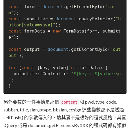
const
 form = 
document
.getElementById(
"for
m"
const
 submitter = 
document
.querySelector(
"b
utton[value=save]"
const
 formData = 
new
 FormData(form, submitt
er);

const
 output = 
document
.getElementById(
"out
put"
);

for
 (
const
 [key, value] 
of
 formData) {

  output.textContent += 
`
${key}
: 
${value}
\n
`
;

另外要提的一件事情是那個
和 pwd, type, code,
content
subbsn, title, sign, ptype, bbsign, ccsign 這些變數都不是透過
selfPush() 的參數傳入的，這其實不是很好的程式風格。其實
jQuery 或是 document.getElementsByXXX 的程式碼都有類似