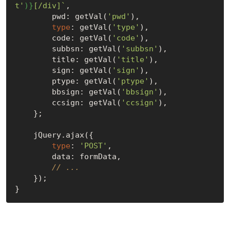
t'
)}
[/div]`
,

        pwd: getVal(
'pwd'
),

type
: getVal(
'type'
),

        code: getVal(
'code'
),

        subbsn: getVal(
'subbsn'
),

        title: getVal(
'title'
),

        sign: getVal(
'sign'
),

        ptype: getVal(
'ptype'
),

        bbsign: getVal(
'bbsign'
),

        ccsign: getVal(
'ccsign'
),

    };

    jQuery.ajax({

type
: 
'POST'
,

        data: formData,

// ...
    });
