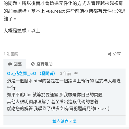
的問題，所以後面才會透過元件化的方式去管理越來越複雜
的網頁結構，基本上 vue, react 這些前端框架都有元件化的思
維了。
大概是這樣，以上
1
則回應
分享
回應
沒有幫助
Oo_花之舞__oO
（發問者）
3 年前
這是一個腳本 html的話是在一個論壇上執行的 程式碼大概幾
千行
如果不貼html就等於要通靈 那我想是你自己的問題
其他人很明顯都理解了 甚至看出這段代碼的意義
感謝您的解答 我學到了很多 如有冒犯還請見諒(・ω・)
登入發表回應