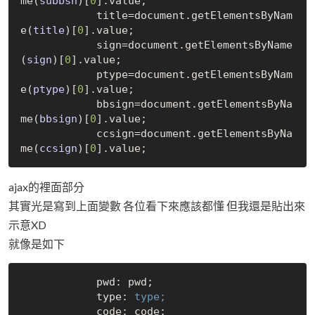
me(
subbsn
)
[
0
]
.value;

            title=document.get
ElementsByNam
e(
title
)
[
0
]
.value;

            sign=document.get
ElementsByName
(
sign
)
[
0
]
.value;

            ptype=document.get
ElementsByNam
e(
ptype
)
[
0
]
.value;

            bbsign=document.get
ElementsByNa
me(
bbsign
)
[
0
]
.value;

            ccsign=document.get
ElementsByNa
me(
ccsign
)
[
0
]
ajax的裡面部分
其實光是寫到上面變數 各位看下來應該都懂 但我還是貼出來
示意XD
就像是如下
            pwd: pwd;

            type:
            code: code;
