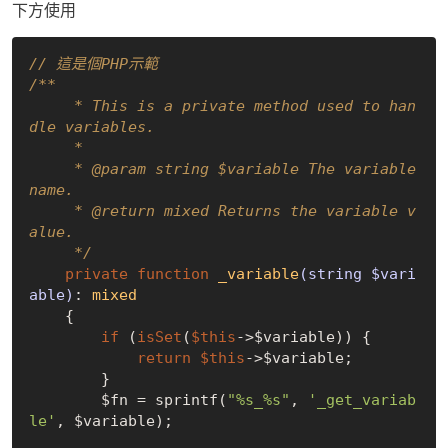
下方使用
// 這是個PHP示範 
/**

     * This is a private method used to han
dle variables.

     *

     * 
@param
 string $variable The variable 
name.

     * 
@return
 mixed Returns the variable v
alue.

     */
private
function
_variable
(string $vari
able)
: 
mixed
{

if
 (
isSet
(
$this
->$variable)) {

return
$this
->$variable;

        }

        $fn = sprintf(
"%s_%s"
, 
'_get_variab
le'
, $variable);
