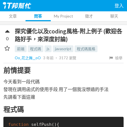
登入
文章
問答
My Project
徵才
聊天
探究優化以及coding風格-附上例子 (歡迎各
0
路好手，來深度討論)
前端
程式碼
js
javascript
程式碼風格
Oo_花之舞__oO
3 年前
‧
3172
瀏覽
檢舉
前情提要
今天看到一段代碼
發現在調用函式的使用手段 用了一個我沒想過的手法
先請看下面這邊
程式碼
function
 self
Push()
{
