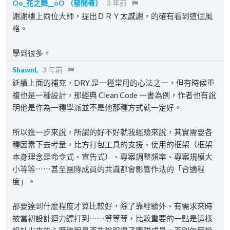
Oo_花之舞__oO
（發問者）
3 年前
謝謝樓上兩位大師，提出ＤＲＹ太感謝，的確有看到這個風
格。
學到很多。
ShawnL
3 年前
延續上面的補充，DRY 是一種常用的心法之一，但有時候重
複也是一種設計，那經典 Clean Code 一書為例，作者也有說
明他是作為一種學派並不是他那種方式就一定好。
所以進一步來說，所謂的好不好就我經驗來說，其實需要各
種因素下去考量，比方打包工具的支援、使用的框架（框架
本身理念是命令式、宣告式）、專案調整頻率、專案規模大
小等等⋯⋯甚至團隊成員的共識都會影響作法的「合適程
度」。
那要達到什麼程度才算比較好，除了靠經驗外、有需求來時
被當初設計迴力鏢打到⋯⋯等等等，比較重要的一點是這樣