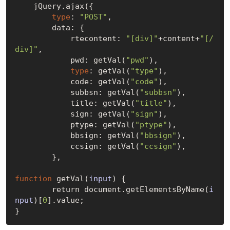
    jQuery.ajax({

type
: 
"POST"
,

        data: {

            rtecontent: 
"[div]"
+content+
"[/
div]"
,

            pwd: get
Val(
"pwd"
)
,

type
: get
Val(
"type"
)
,

            code: get
Val(
"code"
)
,

            subbsn: get
Val(
"subbsn"
)
,

            title: get
Val(
"title"
)
,

            sign: get
Val(
"sign"
)
,

            ptype: get
Val(
"ptype"
)
,

            bbsign: get
Val(
"bbsign"
)
,

            ccsign: get
Val(
"ccsign"
)
,

        },

function
 get
Val(
input
)
 {

	return document.get
ElementsByName(
i
nput
)
[
0
]
.value;
