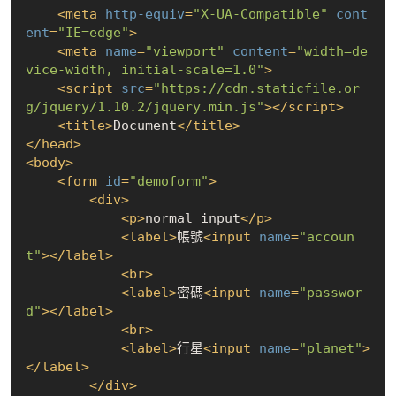
<
meta
http-equiv
=
"X-UA-Compatible"
cont
ent
=
"IE=edge"
>
<
meta
name
=
"viewport"
content
=
"width=de
vice-width, initial-scale=1.0"
>
<
script
src
=
"https://cdn.staticfile.or
g/jquery/1.10.2/jquery.min.js"
>
</
script
>
<
title
>
Document
</
title
>
</
head
>
<
body
>
<
form
id
=
"demoform"
>
<
div
>
<
p
>
normal input
</
p
>
<
label
>
帳號
<
input
name
=
"accoun
t"
>
</
label
>
<
br
>
<
label
>
密碼
<
input
name
=
"passwor
d"
>
</
label
>
<
br
>
<
label
>
行星
<
input
name
=
"planet"
>
</
label
>
</
div
>