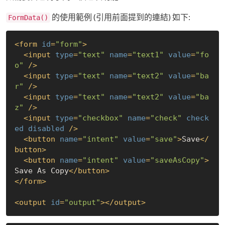
的使用範例 (引用前面提到的連結) 如下:
FormData()
<
form
id
=
"form"
>
<
input
type
=
"text"
name
=
"text1"
value
=
"fo
o"
 />
<
input
type
=
"text"
name
=
"text2"
value
=
"ba
r"
 />
<
input
type
=
"text"
name
=
"text2"
value
=
"ba
z"
 />
<
input
type
=
"checkbox"
name
=
"check"
check
ed
disabled
 />
<
button
name
=
"intent"
value
=
"save"
>
Save
</
button
>
<
button
name
=
"intent"
value
=
"saveAsCopy"
>
Save As Copy
</
button
>
</
form
>
<
output
id
=
"output"
>
</
output
>