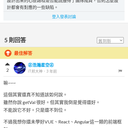
設計出來的心歷路程是否能說服得了團隊成員，否則怎麼設
計都會有對應的一些缺陷。
登入發表討論
5
則回答
最佳解答
㊣浩瀚星空㊣
2
iT邦大神
．
3 年前
嘛~~~
這個其實還真不知道該如何說。
雖然你說 getVal 很好。但其實我倒是覺得還好。
不能說它不好。只是還不到位。
不過我想你還未學好VUE、React、Angular這一類的前端框