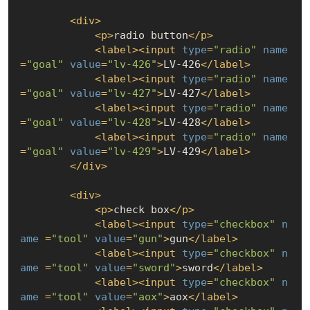
<
div
>
<
p
>
radio button
</
p
>
<
label
>
<
input
type
=
"radio"
name
=
"goal"
value
=
"lv-426"
>
LV-426
</
label
>
<
label
>
<
input
type
=
"radio"
name
=
"goal"
value
=
"lv-427"
>
LV-427
</
label
>
<
label
>
<
input
type
=
"radio"
name
=
"goal"
value
=
"lv-428"
>
LV-428
</
label
>
<
label
>
<
input
type
=
"radio"
name
=
"goal"
value
=
"lv-429"
>
LV-429
</
label
>
</
div
>
<
div
>
<
p
>
check box
</
p
>
<
label
>
<
input
type
=
"checkbox"
n
ame
 =
"tool"
value
=
"gun"
>
gun
</
label
>
<
label
>
<
input
type
=
"checkbox"
n
ame
 =
"tool"
value
=
"sword"
>
sword
</
label
>
<
label
>
<
input
type
=
"checkbox"
n
ame
 =
"tool"
value
=
"aox"
>
aox
</
label
>