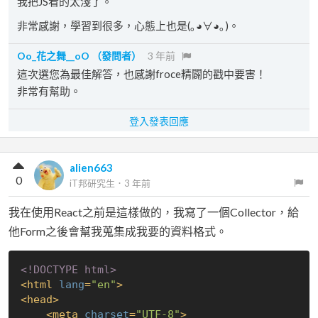
我把JS看的太淺了。
非常感謝，學習到很多，心態上也是(｡◕∀◕｡)。
Oo_花之舞__oO
（發問者）
3 年前
這次選您為最佳解答，也感謝froce精闢的戳中要害！
非常有幫助。
登入發表回應
alien663
0
iT邦研究生
．
3 年前
我在使用React之前是這樣做的，我寫了一個Collector，給
他Form之後會幫我蒐集成我要的資料格式。
<!DOCTYPE 
html
>
<
html
lang
=
"en"
>
<
head
>
<
meta
charset
=
"UTF-8"
>