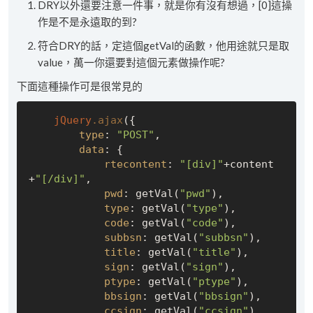
DRY以外還要注意一件事，就是你有沒有想過，[0]這操
作是不是永遠取的到?
符合DRY的話，定這個getVal的函數，他用途就只是取
value，萬一你還要對這個元素做操作呢?
下面這種操作可是很常見的
jQuery
.ajax
({

type
: 
"POST"
,

data
: {

rtecontent
: 
"[div]"
+content
+
"[/div]"
,

pwd
: getVal(
"pwd"
),

type
: getVal(
"type"
),

code
: getVal(
"code"
),

subbsn
: getVal(
"subbsn"
),

title
: getVal(
"title"
),

sign
: getVal(
"sign"
),

ptype
: getVal(
"ptype"
),

bbsign
: getVal(
"bbsign"
),

ccsign
: getVal(
"ccsign"
),
