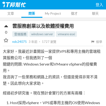
登入
文章
問答
My Project
徵才
聊天
雲服務創業以及軟體授權費用
0
雲端服務
windows server
vmware esxi
ndc24075
3 年前
‧
1727
瀏覽
檢舉
大家好，我最近計畫開設一家提供VPS和專用主機的雲端租
賃服務公司。但我遇到了一個
關鍵的問題: Windows Server和VMware vSphere的授權費
用。
我咨詢了一些業務和網路上的資訊，但還是覺得非常不清
楚。因此想向大家求助。
經過初步研究後。現在預計會實行的方案有兩種：
Host採用vSphere，VPS或專用主機的OS使用Windows