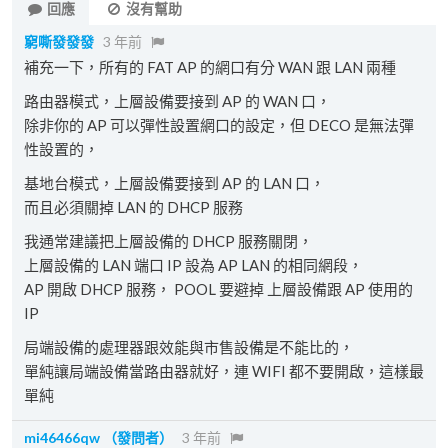
回應
沒有幫助
窮嘶發發發
3 年前
補充一下，所有的 FAT AP 的網口有分 WAN 跟 LAN 兩種
路由器模式，上層設備要接到 AP 的 WAN 口，
除非你的 AP 可以彈性設置網口的設定，但 DECO 是無法彈
性設置的，
基地台模式，上層設備要接到 AP 的 LAN 口，
而且必須關掉 LAN 的 DHCP 服務
我通常建議把上層設備的 DHCP 服務關閉，
上層設備的 LAN 端口 IP 設為 AP LAN 的相同網段，
AP 開啟 DHCP 服務， POOL 要避掉 上層設備跟 AP 使用的
IP
局端設備的處理器跟效能與市售設備是不能比的，
單純讓局端設備當路由器就好，連 WIFI 都不要開啟，這樣最
單純
mi46466qw
（發問者）
3 年前