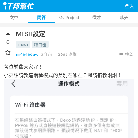
登入
文章
問答
My Project
徵才
聊天
MESH設定
0
mesh
路由器
mi46466qw
3 年前
‧
2681
瀏覽
檢舉
各位前輩大家好！
小弟想請教這兩種模式的差別在哪裡？懇請指教謝謝！