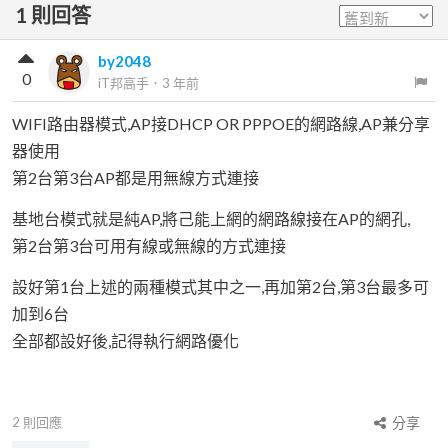
1
則回答
by2048
0
iT邦高手
．
3 年前
WIFI路由器模式,AP接DHCP OR PPPOE的網路線,AP兼分享
器使用
第2台第3台AP都是用無線方式連接
基地台模式就是純AP,將己能上網的網路線接在AP的網孔,
第2台第3台可用有線或無線的方式連接
設好第1台上述的兩種模式其中之一,再加第2台,第3台最多可
加到6台
全部都設好後,記得執行網路優化
2
則回應
分享