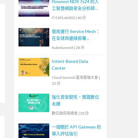
Flowmon NDR 7x24 的人
工智慧網路安全分析師如
何快速掌握網路偵測與回
IT EXPLAINED
|
40 分
應
徹底運行 Service Mesh：
在全球與邊緣部署
Kubernetes
KubeSummit
|
28 分
Intent-Based Data
Center
Cloud Summit 臺灣雲端大會
|
32 分
強化資安韌性，實踐數位
永續
數位政府高峰會
|
28 分
一個關於 API Gateway 的
導入評估指引