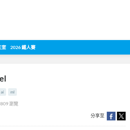
天室
2026 鐵人賽
el
ai
ml
‧
809 瀏覽
分享至