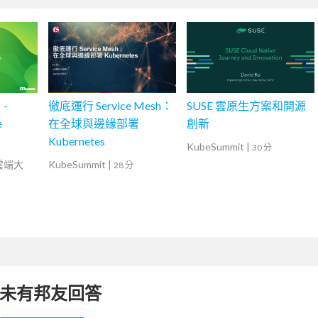
 -
徹底運行 Service Mesh：
SUSE 雲原生方案和開源
e
在全球與邊緣部署
創新
Kubernetes
KubeSummit
|
30 分
灣雲端大
KubeSummit
|
28 分
未有邦友回答