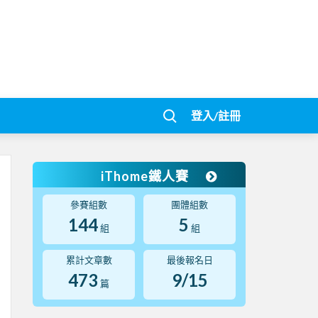
登入/註冊
iThome鐵人賽
參賽組數
團體組數
144
5
組
組
累計文章數
最後報名日
473
9/15
篇