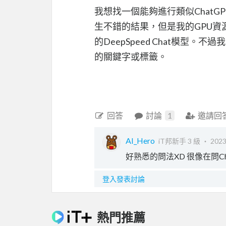
我想找一個能夠進行類似ChatGPT
生不錯的結果，但是我的GPU資源有
的DeepSpeed Chat模
的關鍵字或標籤。
回答
討論
1
邀請回
AI_Hero
iT邦新手 3 級 ‧
2023
好熟悉的問法XD 很像在問Ch
登入發表討論
熱門推薦