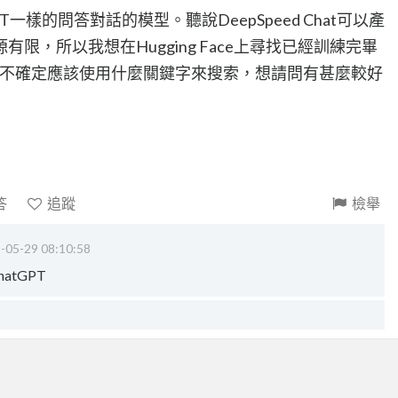
一樣的問答對話的模型。聽說DeepSpeed Chat可以產
限，所以我想在Hugging Face上尋找已經訓練完畢
型。不過我不確定應該使用什麼關鍵字來搜索，想請問有甚麼較好
答
追蹤
檢舉
-05-29 08:10:58
atGPT