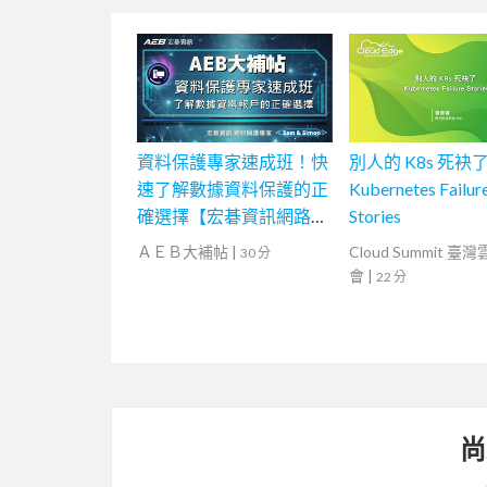
資料保護專家速成班！快
別人的 K8s 死袂了
速了解數據資料保護的正
Kubernetes Failur
確選擇【宏碁資訊網路學
Stories
堂】
ＡＥＢ大補帖
|
Cloud Summit 臺
30 分
會
|
22 分
尚