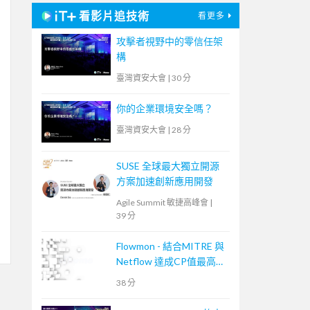
看影片追技術
看更多
攻擊者視野中的零信任架
構
臺灣資安大會
|
30 分
你的企業環境安全嗎？
臺灣資安大會
|
28 分
SUSE 全球最大獨立開源
方案加速創新應用開發
Agile Summit 敏捷高峰會
|
39 分
Flowmon - 結合MITRE 與
Netflow 達成CP值最高的
資安事件應變手段
38 分