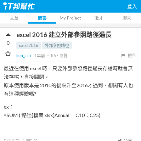
登入
文章
問答
My Project
徵才
聊天
excel 2016 建立外部參照路徑過長
0
excel2016
外部參照路徑
lion_inin
3 年前
‧
867
瀏覽
檢舉
最近在使用 excel 時，只要外部參照路徑過長存檔時就會無
法存檔，直接關閉。
原本使用版本是 2010的後來升至2016才遇到，想問有人也
有這種經驗嗎?
ex：
=SUM ('路徑[檔案.xlsx]Annual'！C10：C25)
0
則回答
4
則討論
分享