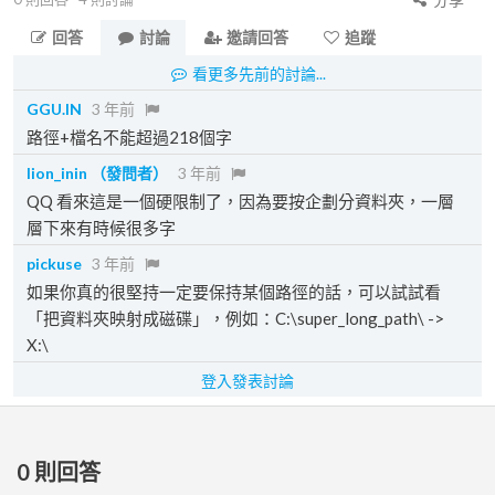
回答
討論
邀請回答
追蹤
看更多先前的討論...
GGU.IN
3 年前
路徑+檔名不能超過218個字
lion_inin
（發問者）
3 年前
QQ 看來這是一個硬限制了，因為要按企劃分資料夾，一層
層下來有時候很多字
pickuse
3 年前
如果你真的很堅持一定要保持某個路徑的話，可以試試看
「把資料夾映射成磁碟」，例如：C:\super_long_path\ ->
X:\
登入發表討論
0
則回答