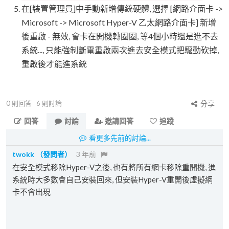
在[裝置管理員]中手動新增傳統硬體, 選擇 [網路介面卡 ->
Microsoft -> Microsoft Hyper-V 乙太網路介面卡] 新增
後重啟 - 無效, 會卡在開機轉圈圈, 等4個小時還是進不去
系統..., 只能強制斷電重啟兩次進去安全模式把驅動砍掉,
重啟後才能進系統
0
則回答
6
則討論
分享
回答
討論
邀請回答
追蹤
看更多先前的討論...
twokk
（發問者）
3 年前
在安全模式移除Hyper-V之後, 也有將所有網卡移除重開機, 進
系統時大多數會自己安裝回來, 但安裝Hyper-V重開後虛擬網
卡不會出現