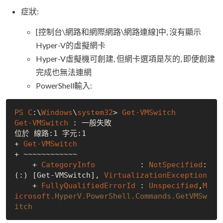
症狀:
[控制台\網路和網際網路\網路連線]中, 沒有顯示
Hyper-V的虛擬網卡
Hyper-V虛擬機可創建, 但網卡選項是灰的, 即便創建
完成也無法連網
PowerShell輸入:
PS
C
:\
Windows
\
system32
> 
Get-VMSwitch
Get-VMSwitch
 : 一般失敗

位於 線路
:1
 字元
:1
+ 
Get-VMSwitch
+ ~~~~~~~~~~~~

    + 
CategoryInfo
          : 
NotSpecified
: 
(
:)
[Get-VMSwitch]
, 
VirtualizationException
    + 
FullyQualifiedErrorId
 : 
Unspecified
,
M
icrosoft
.HyperV
.PowerShell
.Commands
.GetVMSw
itch