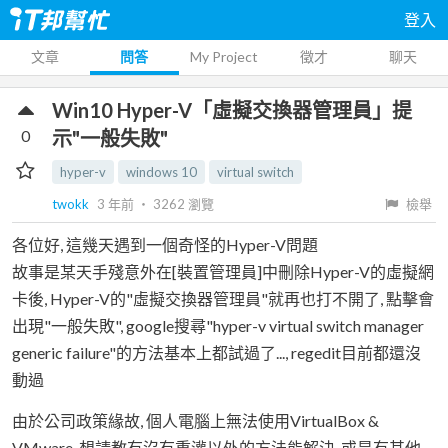
登入
文章
問答
My Project
徵才
聊天
Win10 Hyper-V「虛擬交換器管理員」提
0
示"一般失敗"
hyper-v
windows 10
virtual switch
twokk
3 年前
‧
3262
瀏覽
檢舉
各位好, 這幾天遇到一個奇怪的Hyper-V問題
故事是某天手殘意外在[裝置管理員]中刪除Hyper-V的虛擬網
卡後, Hyper-V的"虛擬交換器管理員"就再也打不開了, 點擊會
出現"一般失敗", google搜尋"hyper-v virtual switch manager
generic failure"的方法基本上都試過了..., regedit目前都還沒
動過
由於公司政策緣故, 個人電腦上無法使用VirtualBox &
VMware, 想請教有沒有重灌以外的方法能解決, 或是有其他