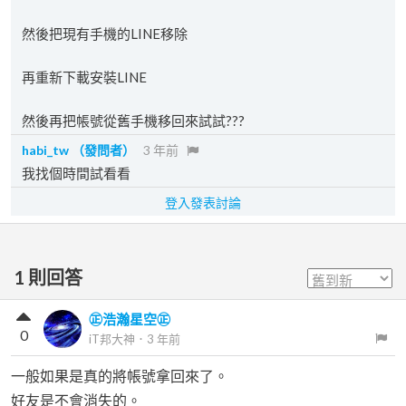
然後把現有手機的LINE移除
再重新下載安裝LINE
然後再把帳號從舊手機移回來試試???
habi_tw
（發問者）
3 年前
我找個時間試看看
登入發表討論
1
則回答
㊣浩瀚星空㊣
0
iT邦大神
．
3 年前
一般如果是真的將帳號拿回來了。
好友是不會消失的。