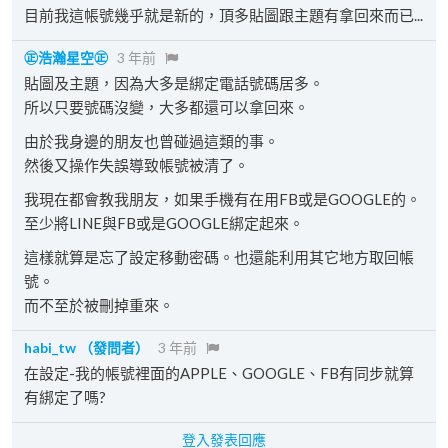
目前我這帳號幾乎就是新的，頂多貼圖跟主題有拿回來而已...
㊣浩瀚星空㊣
3 年前
貼圖及主題，因為大多是綁定電話號碼居多。
所以只要號碼沒變，大多都還可以拿回來。
由於我身邊的朋友也曾碰過這類的事。
然後又操作失誤導致帳號被清了。
我現在都會教我朋友，如果手機有在用FB或是GOOGLE的。
至少將LINE與FB或是GOOGLE綁定起來。
這樣就算是忘了設定移動密碼。也還能利用其它地方取回帳
號。
而不至於被刪掉重來。
habi_tw
（發問者）
3 年前
在設定-我的帳號裡面的APPLE、GOOGLE、FB有同步就算
有綁定了嗎?
登入發表回應