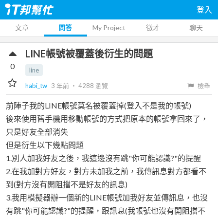
登入
文章
問答
My Project
徵才
聊天
LINE帳號被覆蓋後衍生的問題
0
line
habi_tw
3 年前
‧
4288
瀏覽
檢舉
前陣子我的LINE帳號莫名被覆蓋掉(登入不是我的帳號)
後來使用舊手機用移動帳號的方式把原本的帳號拿回來了，
只是好友全部消失
但是衍生以下幾點問題
1.別人加我好友之後，我這邊沒有跳"你可能認識?"的提醒
2.在我加對方好友，對方未加我之前，我傳訊息對方都看不
到(對方沒有開阻擋不是好友的訊息)
3.我用模擬器辦一個新的LINE帳號加我好友並傳訊息，也沒
有跳"你可能認識?"的提醒，跟訊息(我帳號也沒有開阻擋不