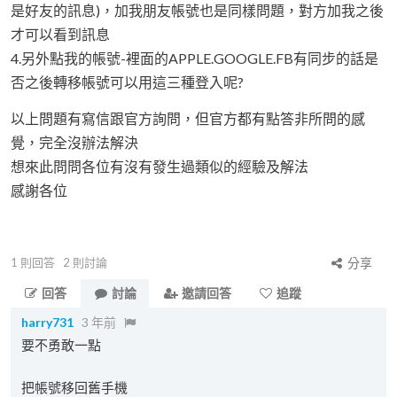
是好友的訊息)，加我朋友帳號也是同樣問題，對方加我之後
才可以看到訊息
4.另外點我的帳號-裡面的APPLE.GOOGLE.FB有同步的話是
否之後轉移帳號可以用這三種登入呢?
以上問題有寫信跟官方詢問，但官方都有點答非所問的感
覺，完全沒辦法解決
想來此問問各位有沒有發生過類似的經驗及解法
感謝各位
1
則回答
2
則討論
分享
回答
討論
邀請回答
追蹤
harry731
3 年前
要不勇敢一點
把帳號移回舊手機