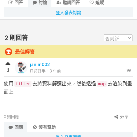
回答
討論
邀請回答
追蹤
登入發表討論
2
則回答
最佳解答
janlin002
1
iT邦好手
．
3 年前
使用
去將資料篩選出來，然後透過
去渲染到畫
filter
map
面上
0
則回應
分享
回應
沒有幫助