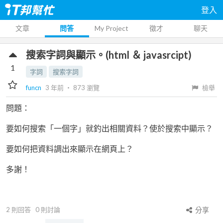
登入
文章
問答
My Project
徵才
聊天
搜索字詞與顯示。(html ＆ javasrcipt)
1
字詞
搜索字詞
funcn
3 年前
‧
873
瀏覽
檢舉
問題：
要如何搜索「一個字」就釣出相關資料？使於搜索中顯示？
要如何把資料調出來顯示在網頁上？
多謝！
2
則回答
0
則討論
分享