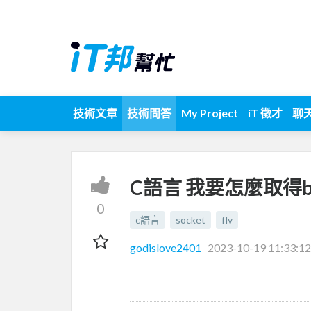
技術文章
技術問答
My Project
iT 徵才
聊
C語言 我要怎麼取得buf
0
c語言
socket
flv
godislove2401
2023-10-19 11:33:12