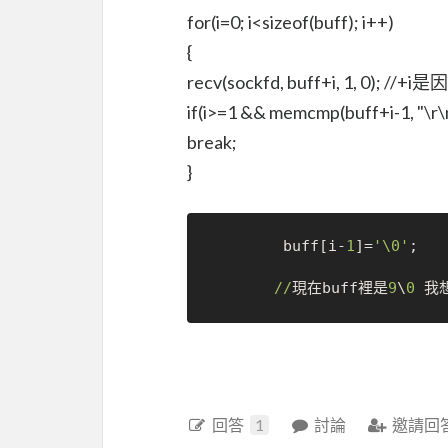
for(i=0; i<sizeof(buff); i++)
{
recv(sockfd, buff+i, 1, 0)
if(i>=1 && memcmp(buff+i-1, "\r\n
break;
}
        buff[i-
1
]=
'\0'
;

//
現在buff裡是
9
\
0
 我
回答
1
討論
邀請回