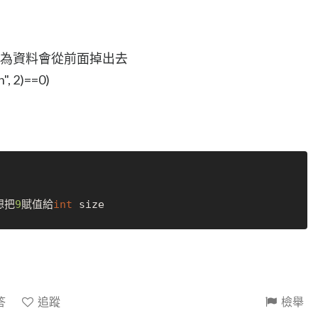
; //+i是因為資料會從前面掉出去
", 2)==0)
想把
9
賦值給
int
答
追蹤
檢舉