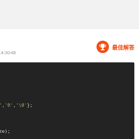
最佳解答
14:30:48
'
,
'0'
,
'\0'
};

ze);
