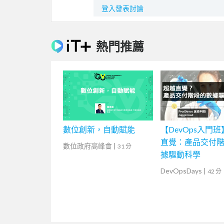
登入發表討論
熱門推薦
數位創新，自動賦能
【DevOps入門
直覺：產品交付
數位政府高峰會
|
31 分
據驅動科學
DevOpsDays
|
42 分