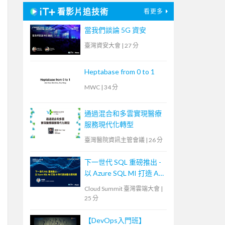
看影片追技術
看更多
當我們談論 5G 資安
臺灣資安大會
|
27 分
Heptabase from 0 to 1
MWC
|
34 分
通過混合和多雲實現醫療
服務現代化轉型
臺灣醫院資訊主管會議
|
26 分
下一世代 SQL 重磅推出 -
以 Azure SQL MI 打造 AI
時代雲地整合資料庫
Cloud Summit 臺灣雲端大會
|
25 分
【DevOps入門班】