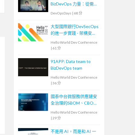
BizDevOps 力量：從需求
轉換到團隊內外溝通
DevOpsDays
|
68 分
大型國際銀行DevSecOps
的進一步實踐 - 架構安全
左移
Hello World Dev Conference
|
61 分
91APP: Data team to
BizDevOps team
Hello World Dev Conference
|
36 分
國泰中台微服務供應鏈安
全治理的SBOM、CBOM
與AIBOM新思維
Hello World Dev Conference
|
29 分
不是用 AI，而是和 AI 一