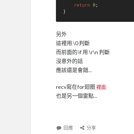
return
0
;

另外
這裡用 \0 判斷
而前面的 if 用 \r\n 判斷
沒意外的話
應該還是會錯...
recv寫在for迴圈
裡面
也是另一個雷點...
回應
分享