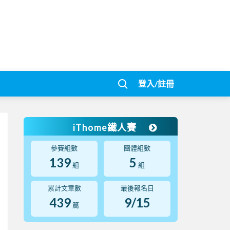
登入/註冊
iThome鐵人賽
參賽組數
團體組數
139
5
組
組
累計文章數
最後報名日
439
9/15
篇