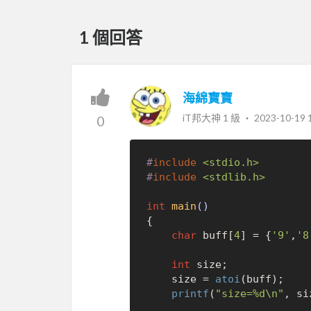
1 個回答
海綿寶寶
iT邦大神 1 級 ‧
2023-10-19 
0
#
include
<stdio.h>
#
include
<stdlib.h>
int
main
()
{

char
 buff[
4
] = {
'9'
,
'8
int
 size;

    size = 
atoi
(buff);

printf
(
"size=%d\n"
, si