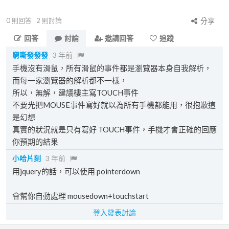
0
則回答
2
則討論
分享
回答
討論
邀請回答
追蹤
窮嘶發發發
3 年前
手機沒有滑鼠，所有滑鼠的事件都是瀏覽器本身自我解析，
而每一家瀏覽器的解析都不一樣，
所以，無解，建議樓主寫TOUCH事件
不要光把MOUSE事件寫好就以為所有手機都能用，很抱歉這
是幻想
真實的狀況就是只有寫好 TOUCH事件，手機才會正確的回應
你預期的結果
小哈片刻
3 年前
用jquery的話，可以使用 pointerdown
會幫你自動處理 mousedown+touchstart
登入發表討論