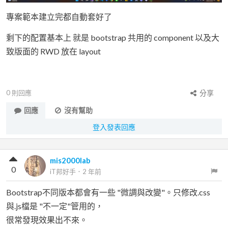
專案範本建立完都自動套好了
剩下的配置基本上 就是 bootstrap 共用的 component 以及大
致版面的 RWD 放在 layout
0
則回應
分享
回應
沒有幫助
登入發表回應
mis2000lab
0
iT邦好手
．
2 年前
Bootstrap不同版本都會有一些 "微調與改變"。只修改.css
與.js檔是 "不一定"管用的，
很常發現效果出不來。