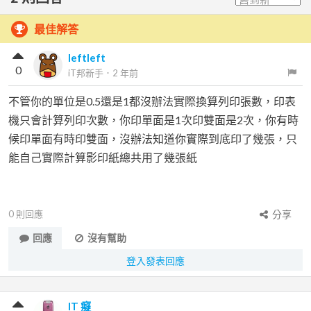
最佳解答
leftleft
0
iT邦新手
．
2 年前
不管你的單位是0.5還是1都沒辦法實際換算列印張數，印表
機只會計算列印次數，你印單面是1次印雙面是2次，你有時
候印單面有時印雙面，沒辦法知道你實際到底印了幾張，只
能自己實際計算影印紙總共用了幾張紙
0
則回應
分享
回應
沒有幫助
登入發表回應
IT 癡