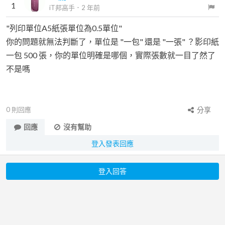
1
iT邦高手
．
2 年前
"列印單位A5紙張單位為0.5單位"
你的問題就無法判斷了，單位是 "一包" 還是 "一張" ？影印紙
一包 500 張，你的單位明確是哪個，實際張數就一目了然了
不是嗎
0
則回應
分享
回應
沒有幫助
登入發表回應
登入回答