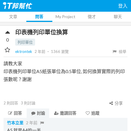
登入
文章
問答
My Project
徵才
聊天
印表機列印單位換算
0
列印單位
ektrontek
2 年前
‧
1366
瀏覽
檢舉
請教大家
印表機列印單位A5紙張單位為0.5單位, 如何換算實際的列印
張數呢？謝謝
2
則回答
3
則討論
分享
回答
討論
邀請回答
追蹤
竹本立里
2 年前
A5 就是A4的一半,