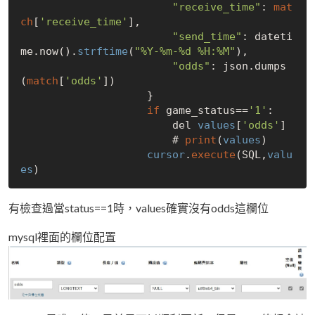
"receive_time"
: 
mat
ch
[
'receive_time'
],

"send_time"
: dateti
me.now().
strftime
(
"%Y-%m-%d %H:%M"
),

"odds"
: json.dumps
(
match
[
'odds'
])

                    }

if
 game_status==
'1'
:

                        del 
values
[
'odds'
]

                        # 
print
(
values
)

cursor
.
execute
(SQL,
valu
es
有檢查過當status==1時，values確實沒有odds這欄位
mysql裡面的欄位配置