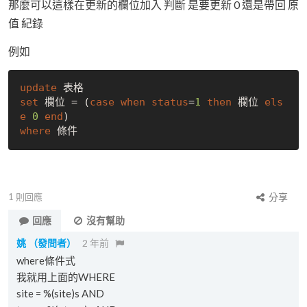
那麼可以這樣在更新的欄位加入 判斷 是要更新 0 還是帶回 原
值 紀錄
例如
update
set
 欄位 = (
case
when
status
=
1
then
 欄位 
els
e
0
end
where
1
則回應
分享
回應
沒有幫助
姚
（發問者）
2 年前
where條件式
我就用上面的WHERE
site = %(site)s AND