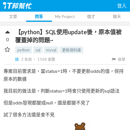
登入
文章
問答
My Project
徵才
聊天
【python】SQL使用update後，原本值被
0
覆蓋掉的問題~
python
sql
mysql
更新資料庫
姚
2 年前
‧
1168
瀏覽
檢舉
專案目前需求是，當status=1時，不要更新odds的值，保持
原本的數據
我目前的做法是，判斷status=1時會只使用更新的sql語法
但是odds發現都變成null，還是都變不見了
試了很多方法還是會不見