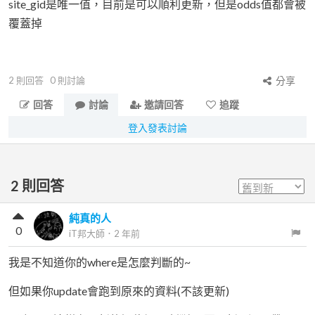
site_gid是唯一值，目前是可以順利更新，但是odds值都會被
覆蓋掉
2
則回答
0
則討論
分享
回答
討論
邀請回答
追蹤
登入發表討論
2
則回答
純真的人
0
iT邦大師
．
2 年前
我是不知道你的where是怎麼判斷的~
但如果你update會跑到原來的資料(不該更新)