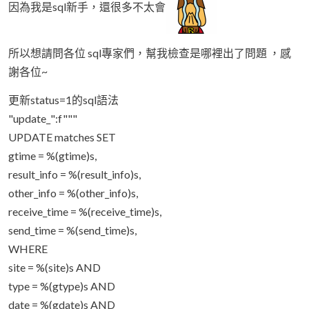
因為我是sql新手，還很多不太會
所以想請問各位 sql專家們，幫我檢查是哪裡出了問題 ，感
謝各位~
更新status=1的sql語法
"update_":f"""
UPDATE matches SET
gtime = %(gtime)s,
result_info = %(result_info)s,
other_info = %(other_info)s,
receive_time = %(receive_time)s,
send_time = %(send_time)s,
WHERE
site = %(site)s AND
type = %(gtype)s AND
date = %(gdate)s AND