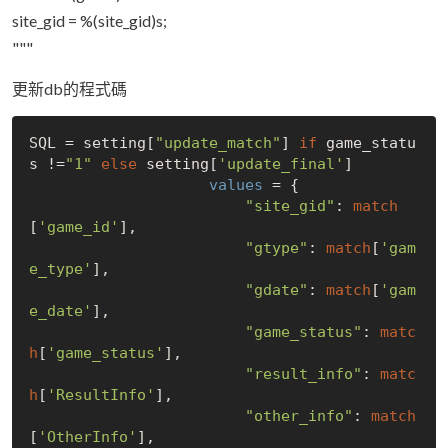
site_gid = %(site_gid)s;
"""
更新db的程式碼
SQL = setting[
"update_match"
] 
if
 game_statu
s !=
"1"
else
 setting[
'update_final'
]

values
 = {

"site_gid"
: 
match
[
'game_id'
],

"gtype"
: 
match
[
'gam
e_type'
],

"gdate"
: 
match
[
'gam
e_date'
],

"game_status"
: 
matc
h
[
'game_status'
],

"result_info"
: 
matc
h
[
'ResultInfo'
],

"other_info"
: 
match
[
'OtherInfo'
],
