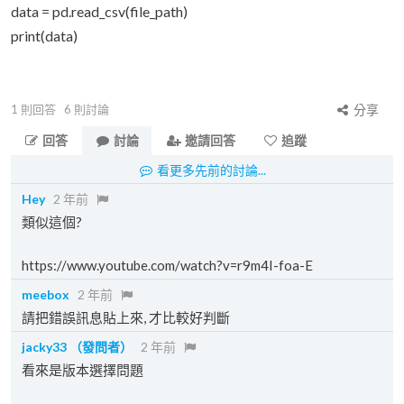
data = pd.read_csv(file_path)
print(data)
1
則回答
6
則討論
分享
回答
討論
邀請回答
追蹤
看更多先前的討論...
Hey
2 年前
類似這個?
https://www.youtube.com/watch?v=r9m4I-foa-E
meebox
2 年前
請把錯誤訊息貼上來, 才比較好判斷
jacky33
（發問者）
2 年前
看來是版本選擇問題