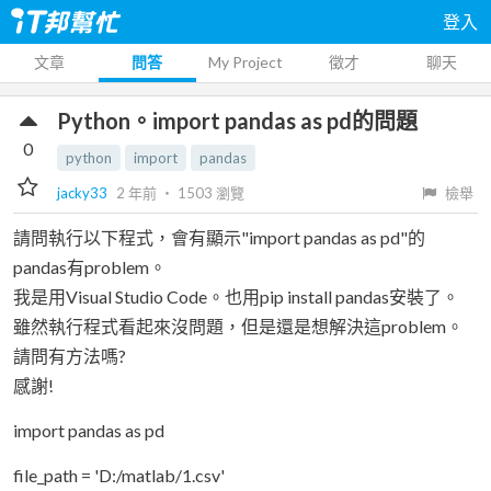
登入
文章
問答
My Project
徵才
聊天
Python。import pandas as pd的問題
0
python
import
pandas
jacky33
2 年前
‧
1503
瀏覽
檢舉
請問執行以下程式，會有顯示"import pandas as pd"的
pandas有problem。
我是用Visual Studio Code。也用pip install pandas安裝了。
雖然執行程式看起來沒問題，但是還是想解決這problem。
請問有方法嗎?
感謝!
import pandas as pd
file_path = 'D:/matlab/1.csv'