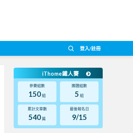
登入/註冊
iThome鐵人賽
參賽組數
團體組數
150
5
組
組
累計文章數
最後報名日
540
9/15
篇