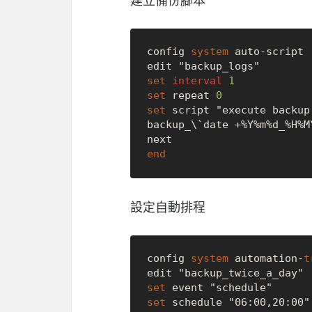
config 
system
 auto
-
script

set
interval
1
set
 repeat 
0
set
 script "execute backup
backup_\`date +%Y%m%d_%H%M\
end
設定自動排程
config 
system
 automation
-
t
set
set