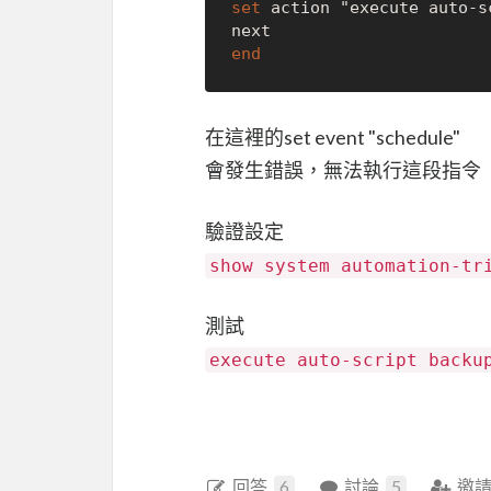
set
 action "execute auto-s
end
在這裡的set event "schedule"
會發生錯誤，無法執行這段指令
驗證設定
show system automation-tr
測試
execute auto-script backu
回答
6
討論
5
邀