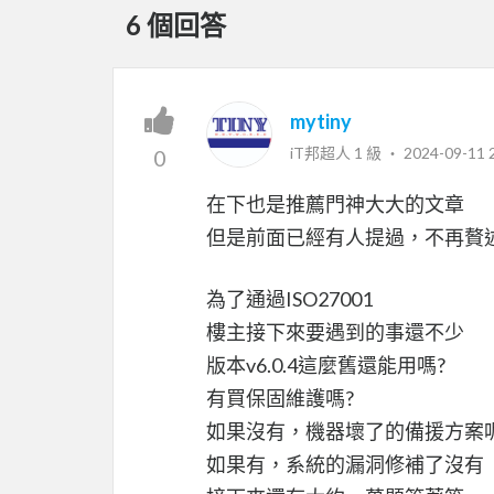
6 個回答
mytiny
iT邦超人 1 級 ‧
2024-09-11 
0
在下也是推薦門神大大的文章
但是前面已經有人提過，不再贅
為了通過ISO27001
樓主接下來要遇到的事還不少
版本v6.0.4這麼舊還能用嗎?
有買保固維護嗎?
如果沒有，機器壞了的備援方案呢
如果有，系統的漏洞修補了沒有