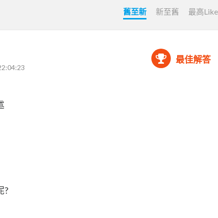
舊至新
新至舊
最高Lik
最佳解答
22:04:23
述
?