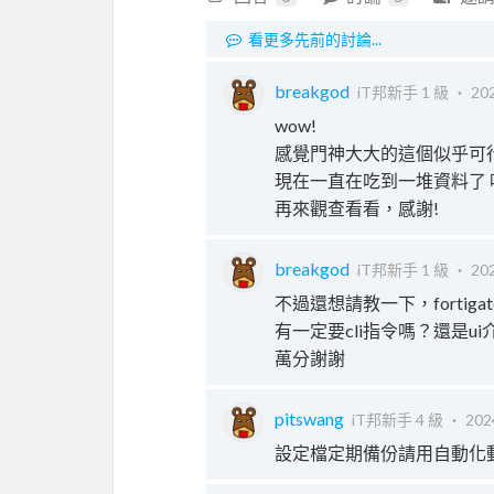
看更多先前的討論...
breakgod
iT邦新手 1 級 ‧
202
wow!
感覺門神大大的這個似乎可
現在一直在吃到一堆資料了 
再來觀查看看，感謝!
breakgod
iT邦新手 1 級 ‧
202
不過還想請教一下，forti
有一定要cli指令嗎？還是u
萬分謝謝
pitswang
iT邦新手 4 級 ‧
202
設定檔定期備份請用自動化動作