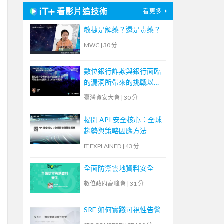
看影片追技術
看更多
敏捷是解藥？還是毒藥？
MWC
|
30 分
數位銀行詐欺與銀行面臨
的漏洞所帶來的挑戰以及
AI 如何幫助
臺灣資安大會
|
30 分
揭開 API 安全核心：全球
趨勢與策略因應方法
IT EXPLAINED
|
43 分
全面防禦雲地資料安全
數位政府高峰會
|
31 分
SRE 如何實踐可視性告警