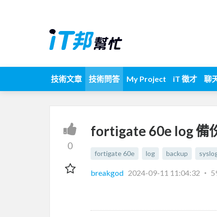
技術文章
技術問答
My Project
iT 徵才
聊
fortigate 60e log 備
0
fortigate 60e
log
backup
syslo
breakgod
2024-09-11 11:04:32
‧
5