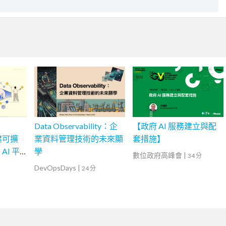
Data Observability：企
【政府 AI 服務建立與配
構建可擴
業資料管理技術的未來顯
套措施】
AI 平
學
數位政府高峰會
|
34 分
DevOpsDays
|
24 分