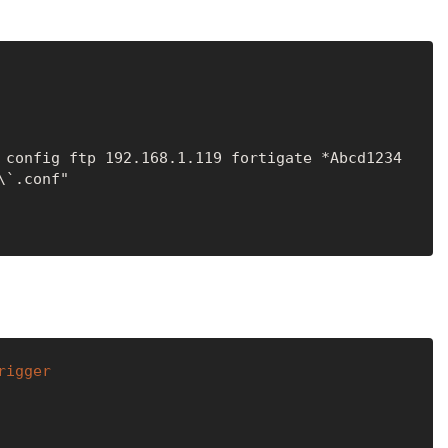
 config ftp 192.168.1.119 fortigate *Abcd1234 
`.conf"

rigger