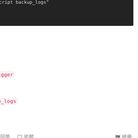
cript backup_logs"

igger
p_logs
請回答
追蹤
檢舉