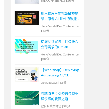
SRE CONFERENCE
|
20 分
用六頂思考帽挑戰敏捷框
架，思考 AI 世代的敏捷
未來
Hello World Dev Conference
|
43 分
從觀察到實踐：打造符合
公司需求的GitLab
DevOps流水線
Hello World Dev Conference
|
38 分
【Workshop】Deploying
Autoscaling CI/CD
Runners
DevOpsDays
|
82 分
雲端原生：引領數位轉型
與永續的雙贏之道
數位永續高峰會
|
39 分