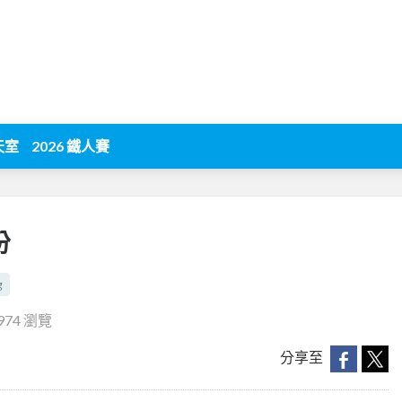
天室
2026 鐵人賽
份
g
974 瀏覽
分享至