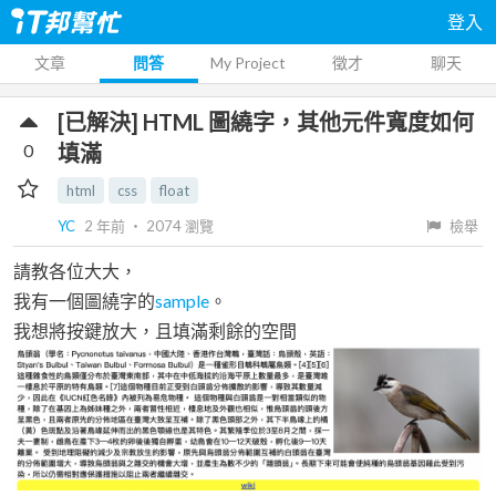
登入
文章
問答
My Project
徵才
聊天
[已解決] HTML 圖繞字，其他元件寬度如何
0
填滿
html
css
float
YC
2 年前
‧
2074
瀏覽
檢舉
請教各位大大，
我有一個圖繞字的
sample
。
我想將按鍵放大，且填滿剩餘的空間