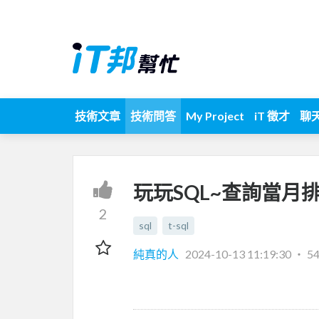
技術文章
技術問答
My Project
iT 徵才
聊
玩玩SQL~查詢當月
2
sql
t-sql
純真的人
2024-10-13 11:19:30
‧
5