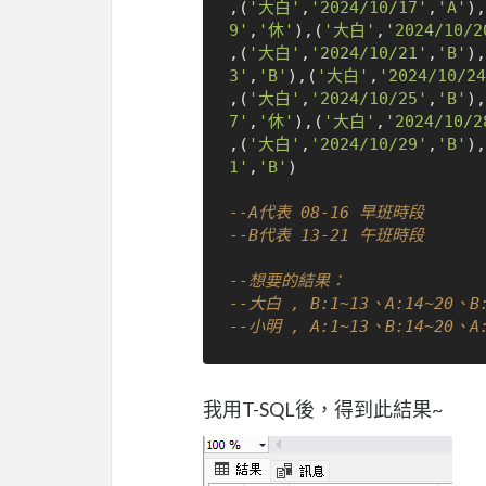
,(
'大白'
,
'2024/10/17'
,
'A'
),
9'
,
'休'
),(
'大白'
,
'2024/10/2
,(
'大白'
,
'2024/10/21'
,
'B'
),
3'
,
'B'
),(
'大白'
,
'2024/10/24
,(
'大白'
,
'2024/10/25'
,
'B'
),
7'
,
'休'
),(
'大白'
,
'2024/10/2
,(
'大白'
,
'2024/10/29'
,
'B'
),
1'
,
'B'
)

--A代表 08-16 早班時段
--B代表 13-21 午班時段
--想要的結果： 
--大白 , B:1~13、A:14~20、B:
--小明 , A:1~13、B:14~20、A:
我用T-SQL後，得到此結果~