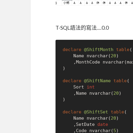
T-SQL語法的寫法....0.0
declare
@ShiftMonth
table
(

	Name nvarchar(
20
)

	,MonthCode nvarchar(max)

)

declare
@ShiftName
table
(

	Sort 
int
	,Name nvarchar(
20
)

)

declare
@ShiftSet
table
(

	Name nvarchar(
20
)

	,SetDate 
date
	,Code nvarchar(
5
)
