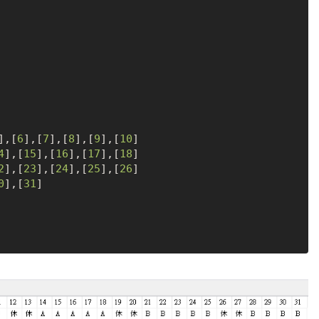
],[
6
],[
7
],[
8
],[
9
],[
10
]

4
],[
15
],[
16
],[
17
],[
18
]

2
],[
23
],[
24
],[
25
],[
26
]

0
],[
31
]
