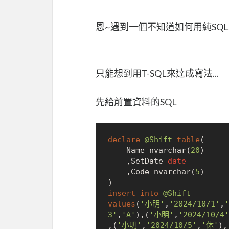
恩~遇到一個不知道如何用純SQ
只能想到用T-SQL來達成寫法...
先給前置資料的SQL
declare
@Shift
table
(

	Name nvarchar(
20
)

	,SetDate 
date
	,Code nvarchar(
5
)

insert
into
@Shift
values
(
'小明'
,
'2024/10/1'
,
'
3'
,
'A'
),(
'小明'
,
'2024/10/4'
,(
'小明'
,
'2024/10/5'
,
'休'
),