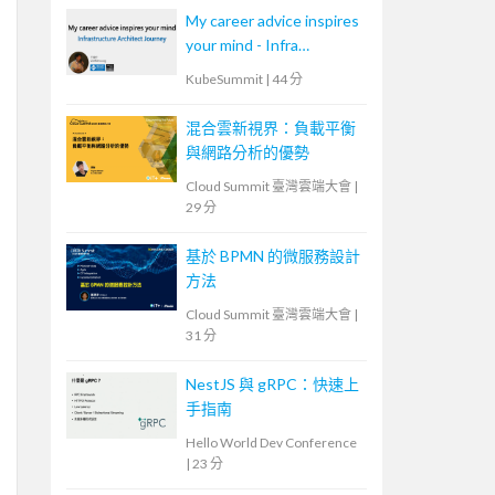
My career advice inspires
your mind - Infra
Architect
KubeSummit
|
44 分
混合雲新視界：負載平衡
與網路分析的優勢
Cloud Summit 臺灣雲端大會
|
29 分
基於 BPMN 的微服務設計
方法
Cloud Summit 臺灣雲端大會
|
31 分
NestJS 與 gRPC：快速上
手指南
Hello World Dev Conference
|
23 分