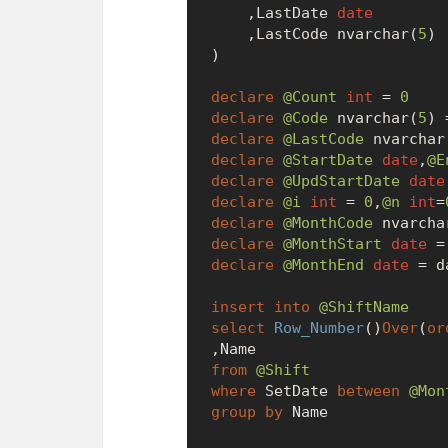
	,LastDate 
date
	,LastCode nvarchar(
5
)

)

declare
@Count
int
=
0
declare
@Code
 nvarchar(
5
) 
declare
@LastCode
 nvarchar
declare
@StartDate
date
,
@E
declare
@UpdStartDate
date
declare
@i
int
=
0
,
@n
int
=
declare
@MonthCode
 nvarcha
declare
@MonthStart
date
=
declare
@MonthEnd
date
=
 d
insert
into
@ShiftName
select
Row_Number
()
Over
(
or
from
@Shift
where
 SetDate 
between
@Mon
group
by
 Name
