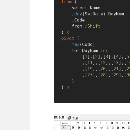
from
 (

	select Name

	,
day
(SetDate) DayNum

	,Code

	from 
@Shift
) 
k
pivot
 (

max
(Code)

	for DayNum 
in
(

		[
1
],[
2
],[
3
],[
4
],[
5
		,[
11
],[
12
],[
13
],[
1
		,[
19
],[
20
],[
21
],[
2
		,[
27
],[
28
],[
29
],[
3
	)

) 
p