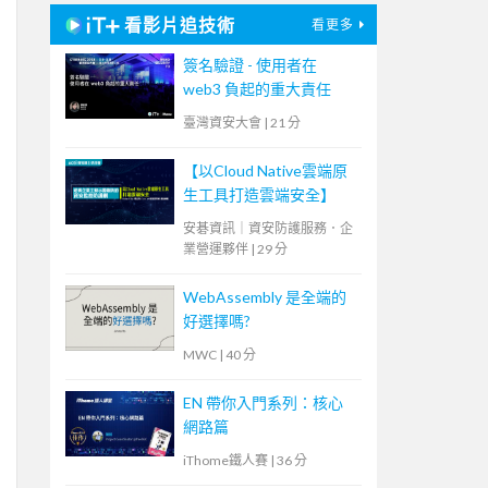
看影片追技術
看更多
簽名驗證 - 使用者在
web3 負起的重大責任
臺灣資安大會
|
21 分
【以Cloud Native雲端原
生工具打造雲端安全】
安碁資訊｜資安防護服務．企
業營運夥伴
|
29 分
WebAssembly 是全端的
好選擇嗎?
MWC
|
40 分
EN 帶你入門系列：核心
網路篇
iThome鐵人賽
|
36 分