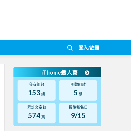
登入/註冊
iThome鐵人賽
參賽組數
團體組數
153
5
組
組
累計文章數
最後報名日
574
9/15
篇