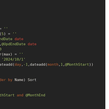
=
''
(
5
) 
=
''
ndDate
date
,
@UpdEndDate
date
0
r(max) 
=
''
'2024/10/1'
ateadd(
day
,
-1
,dateadd(
month
,
1
,
@MonthStart
))

der
by
 Name) Sort

thStart
and
@MonthEnd