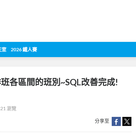
天室
2026 鐵人賽
排班各區間的班別~SQL改善完成!
421 瀏覽
分享至