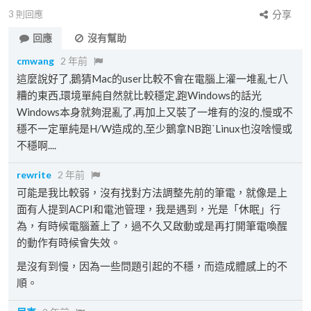
3
則回應
分享
回應
沒有幫助
cmwang
2 年前
這麼說好了,鵝猜Mac的user比較不會在電腦上灌一堆亂七八
糟的東西,環境單純自然就比較穩定,跑Windows的話光
Windows本身就夠混亂了,再加上又裝了一堆有的沒的,慢或不
穩不一定單純是H/W造成的,至少鵝拿NB跑ˋLinux也沒啥慢或
不穩啊....
rewrite
2 年前
可能是我比較弱，沒有找對方法調整先前的筆電，就像是上
面有人提到ACPI和電池管理，我是遇到，光是「休眠」行
為，有時候電腦蓋上了，過不久又啟動或是再打開筆電喚醒
的動作有時候會失效。
是沒有到慢，因為一些問題引起的不穩，而造成體感上的不
順。