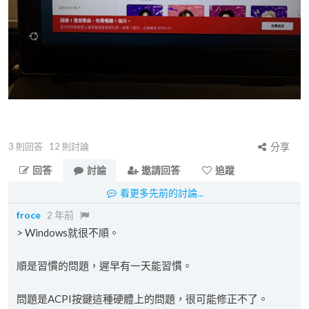
3
則回答
12
則討論
分享
回答
討論
邀請回答
追蹤
看更多先前的討論...
froce
2 年前
> Windows就很不順。
順是習慣的問題，遲早有一天能習慣。
問題是ACPI按鍵這種硬體上的問題，很可能修正不了。