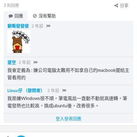
3
則回應
分享
回應
沒有幫助
窮嘶發發發
2 年前
望空
2 年前
我會定義為 : 嫌公司電腦太難用不如拿自己的macbook擺給主
管看用的
Linux仔
（發問者）
2 年前
我是嫌Windows很不順，筆電風扇一直動不動就高速轉，筆
電發熱也比較高，換成ubuntu後，改善很多。
登入發表回應