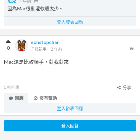
尼克
2 年前
因為Mac很亂灌軟體太少。
登入發表回應
nonstopchan
0
iT邦新手
．
2 年前
Mac還是比較順手，對我對來
0
則回應
分享
回應
沒有幫助
登入發表回應
登入回答