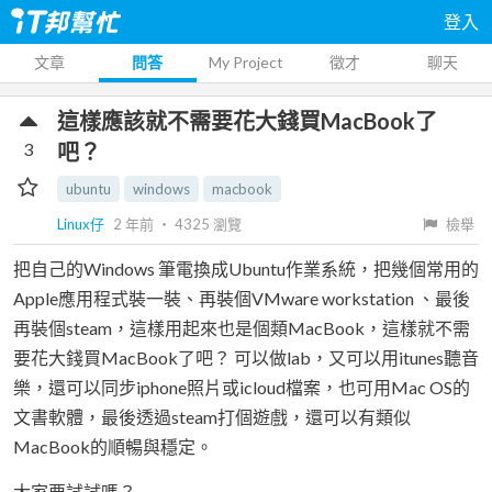
登入
文章
問答
My Project
徵才
聊天
這樣應該就不需要花大錢買MacBook了
3
吧？
ubuntu
windows
macbook
Linux仔
2 年前
‧
4325
瀏覽
檢舉
把自己的Windows 筆電換成Ubuntu作業系統，把幾個常用的
Apple應用程式裝一裝、再裝個VMware workstation 、最後
再裝個steam，這樣用起來也是個類MacBook，這樣就不需
要花大錢買MacBook了吧？ 可以做lab，又可以用itunes聽音
樂，還可以同步iphone照片或icloud檔案，也可用Mac OS的
文書軟體，最後透過steam打個遊戲，還可以有類似
MacBook的順暢與穩定。
大家要試試嗎？