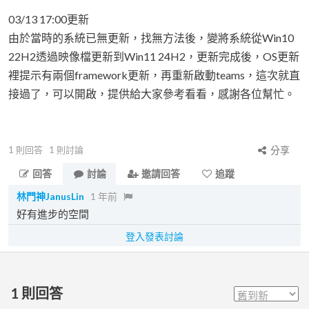
03/13 17:00更新
由於當時的系統已無更新，找無方法後，變將系統從Win10
22H2透過映像檔更新到Win11 24H2，更新完成後，OS更新
裡提示有兩個framework更新，再重新啟動teams，這次就直
接過了，可以開啟，提供給大家參考看看，感謝各位幫忙。
1
則回答
1
則討論
分享
回答
討論
邀請回答
追蹤
林門神JanusLin
1 年前
好有進步的空間
登入發表討論
1
則回答