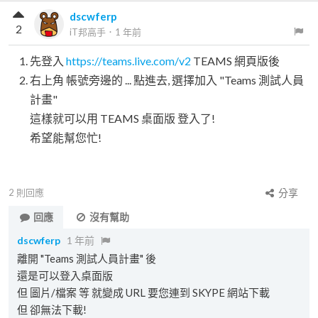
dscwferp
2
iT邦高手
．
1 年前
先登入
https://teams.live.com/v2
TEAMS 網頁版後
右上角 帳號旁邊的 ... 點進去, 選擇加入 "Teams 測試人員
計畫"
這樣就可以用 TEAMS 桌面版 登入了!
希望能幫您忙!
2
則回應
分享
回應
沒有幫助
dscwferp
1 年前
離開 "Teams 測試人員計畫" 後
還是可以登入桌面版
但 圖片/檔案 等 就變成 URL 要您連到 SKYPE 網站下載
但 卻無法下載!