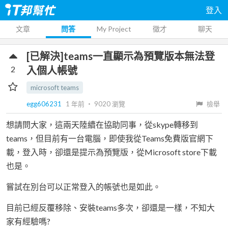
登入
文章
問答
My Project
徵才
聊天
[已解決]teams一直顯示為預覽版本無法登
2
入個人帳號
microsoft teams
egg606231
1 年前
‧
9020
瀏覽
檢舉
想請問大家，這兩天陸續在協助同事，從skype轉移到
teams，但目前有一台電腦，即使我從Teams免費版官網下
載，登入時，卻還是提示為預覽版，從Microsoft store下載
也是。
嘗試在別台可以正常登入的帳號也是如此。
目前已經反覆移除、安裝teams多次，卻還是一樣，不知大
家有經驗嗎?