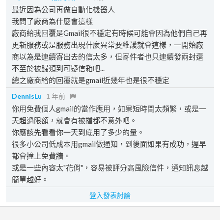
最近因為公司再做自動化機器人
我問了廠商為什麼會這樣
廠商給我回覆是Gmail很不穩定有時候可能會因為他們自己再
更新服務或是服務出現什麼異常要維護就會這樣，一開始廠
商以為是連續寄出去的信太多，但寄件者也只連續發兩封還
不至於被歸類到可疑信箱吧...
總之廠商給的回覆就是gmail近幾年也是很不穩定
DennisLu
1 年前
你用免費個人gmail的當作應用，如果短時間太頻繁，或是一
天超過限額，就會有被擋都不意外吧。
你應該先看看你一天到底用了多少的量。
很多小公司低成本用gmail做通知，到後面如果有成功，遲早
都會撞上免費牆。
或是一些內容太"花俏"，容易被評分高風險信件，通知訊息越
簡單越好。
登入發表討論