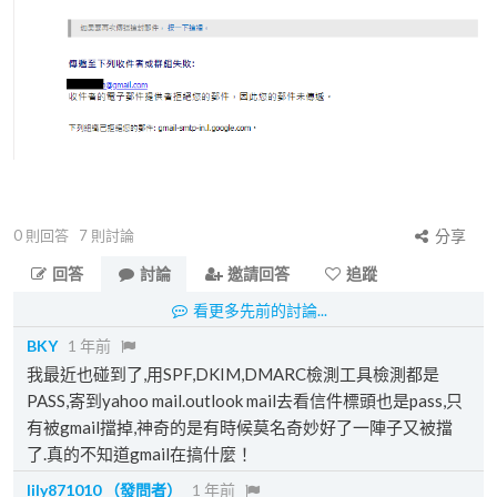
0
則回答
7
則討論
分享
回答
討論
邀請回答
追蹤
看更多先前的討論...
BKY
1 年前
我最近也碰到了,用SPF,DKIM,DMARC檢測工具檢測都是
PASS,寄到yahoo mail.outlook mail去看信件標頭也是pass,只
有被gmail擋掉,神奇的是有時候莫名奇妙好了一陣子又被擋
了.真的不知道gmail在搞什麼！
lily871010
（發問者）
1 年前