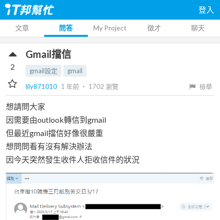
登入
文章
問答
My Project
徵才
聊天
Gmail擋信
2
gmail設定
gmail
lily871010
1 年前
‧
1702
瀏覽
檢舉
想請問大家
因需要由outlook轉信到gmail
但最近gmail擋信好像很嚴重
想問問看有沒有解決辦法
因今天突然發生收件人拒收信件的狀況