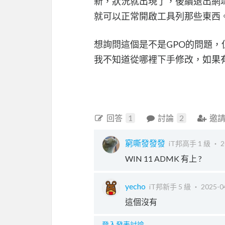
新，狀況就出現了，後續退出網域，狀
就可以正常開啟工具列那些東西
想詢問這個是不是GPO的問題，
我不知道從哪裡下手修改，如果
回答
1
討論
2
邀
窮嘶發發發
iT邦高手 1 級 ‧
2
WIN 11 ADMK 有上 ?
yecho
iT邦新手 5 級 ‧
2025-0
這個沒有
登入發表討論