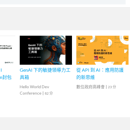
I
GenAI 下的敏捷領導力工
從 API 到 AI：應用防護
ium封包
具箱
的新思維
Hello World Dev
數位政府高峰會
|
23 分
Conference
|
82 分