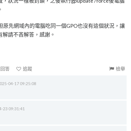
況一樣被封鎖，之後執行gpupdate /force後電腦
。
但原先網域內的電腦吃同一個GPO也沒有這個狀況，讓
有解請不吝解答，感謝。
請回答
追蹤
檢舉
025-04-17 09:25:08
4-23 09:31:41