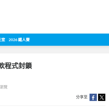
天室
2026 鐵人賽
軟程式封鎖
9 瀏覽
分享至