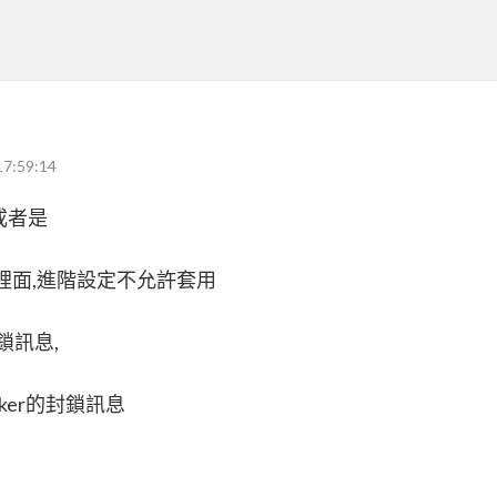
17:59:14
掉或者是
PO裡面,進階設定不允許套用
鎖訊息,
ker的封鎖訊息