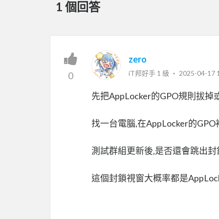
1 個回答
zero
iT邦好手 1 級 ‧
2025-04-17 
0
先把AppLocker的GPO規則拔
找一台電腦,在AppLocker的G
測試群組更新後,是否還會跳出封
這個封鎖視窗大概率都是AppLoc