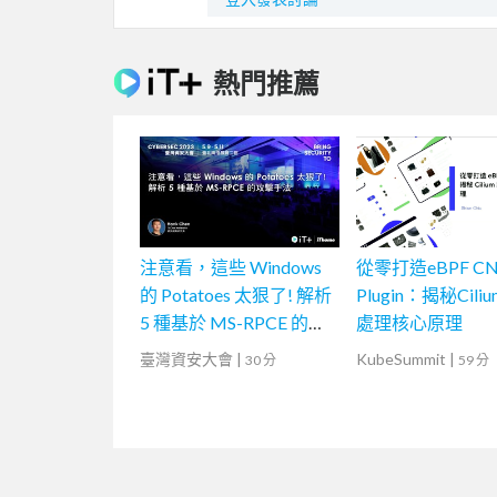
熱門推薦
注意看，這些 Windows
從零打造eBPF CN
的 Potatoes 太狠了! 解析
Plugin：揭秘Cil
5 種基於 MS-RPCE 的攻
處理核心原理
擊手法
臺灣資安大會
|
KubeSummit
|
30 分
59 分