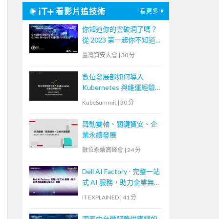
看影片追技術
看更多
你知道你的雲破洞了嗎？
從 2023 第一起你不知道
的資料外洩談起。
臺灣資安大會
|
30 分
數位發展部如何導入
Kubernetes 與維運經驗
分享
KubeSummit
|
30 分
舞動雙軸、關鍵資安、企
業永續發展
數位永續高峰會
|
24 分
Dell AI Factory - 完整一站
式 AI 服務，助力企業無
痛啟動生成式 AI 專案
IT EXPLAINED
|
41 分
國泰中台微服務供應鏈的