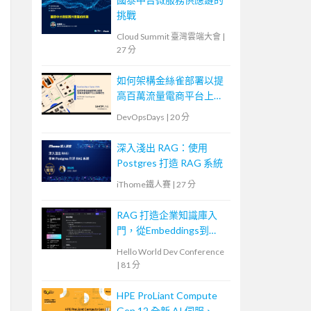
挑戰
Cloud Summit 臺灣雲端大會
|
27 分
如何架構金絲雀部署以提
高百萬流量電商平台上版
穩定性
DevOpsDays
|
20 分
深入淺出 RAG：使用
Postgres 打造 RAG 系統
iThome鐵人賽
|
27 分
RAG 打造企業知識庫入
門，從Embeddings到
Evaluation
Hello World Dev Conference
|
81 分
HPE ProLiant Compute
Gen 12 全新 AI 伺服、智