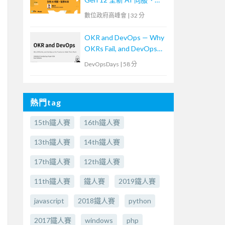
勝未來
數位政府高峰會
|
32 分
OKR and DevOps — Why
OKRs Fail, and DevOps
as the Practice to Make
DevOpsDays
|
58 分
Them Work (In
Japanese)OKR and
DevOps -なぜOKRは失
熱門tag
敗するのか？そして、そ
れを乗り越える実践とし
15th鐵人賽
16th鐵人賽
てのDevOps-
13th鐵人賽
14th鐵人賽
17th鐵人賽
12th鐵人賽
11th鐵人賽
鐵人賽
2019鐵人賽
javascript
2018鐵人賽
python
2017鐵人賽
windows
php