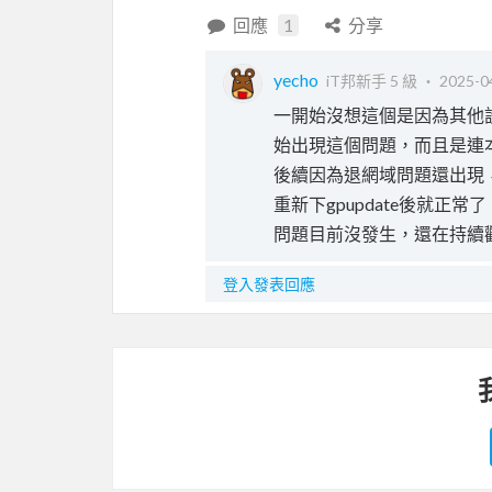
回應
1
分享
yecho
iT邦新手 5 級 ‧
2025-0
一開始沒想這個是因為其他
始出現這個問題，而且是連本機a
後續因為退網域問題還出現
重新下gpupdate後就正常
問題目前沒發生，還在持續
登入發表回應