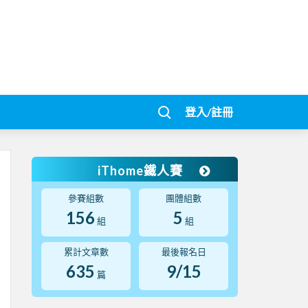
登入/註冊
iThome鐵人賽
參賽組數
團體組數
156
5
組
組
累計文章數
最後報名日
635
9/15
篇