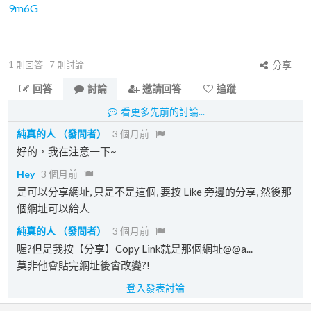
9m6G
1
則回答
7
則討論
分享
回答
討論
邀請回答
追蹤
看更多先前的討論...
純真的人
（發問者）
3 個月前
好的，我在注意一下~
Hey
3 個月前
是可以分享網址, 只是不是這個, 要按 Like 旁邊的分享, 然後那
個網址可以給人
純真的人
（發問者）
3 個月前
喔?但是我按【分享】Copy Link就是那個網址@@a...
莫非他會貼完網址後會改變?!
登入發表討論