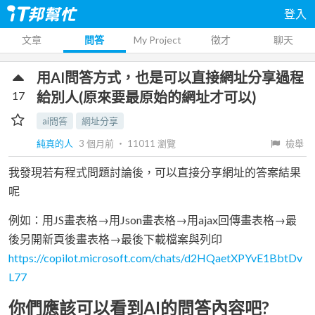
登入
文章
問答
My Project
徵才
聊天
用AI問答方式，也是可以直接網址分享過程
17
給別人(原來要最原始的網址才可以)
ai問答
網址分享
純真的人
3 個月前
‧
11011
瀏覽
檢舉
我發現若有程式問題討論後，可以直接分享網址的答案結果
呢
例如：用JS畫表格→用Json畫表格→用ajax回傳畫表格→最
後另開新頁後畫表格→最後下載檔案與列印
https://copilot.microsoft.com/chats/d2HQaetXPYvE1BbtDv
L77
你們應該可以看到AI的問答內容吧?