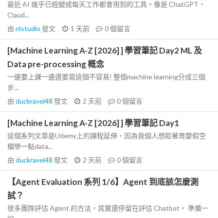
最近 AI 幾乎已經變成每天工作都會用到的工具。像是 ChatGPT、
Claud...
由
nlstudio
發文
1 天前
0
個留言
[Machine Learning A-Z [2026] ] 學習筆記 Day2 ML 及
Data pre-processing 概念
一邊要上課一邊還要寫這個不容易! 整個machine learning分成三個
步...
由
duckravel48
發文
2 天前
0
個留言
[Machine Learning A-Z [2026] ] 學習筆記 Day1
這個系列文章是Udemy上的課程延伸，因為我個人想趁著育嬰假空
檔學一點data...
由
duckravel48
發文
2 天前
0
個留言
【Agent Evaluation 系列 1/6】Agent 到底該怎麼測
試？
很多團隊評估 Agent 的方法，其實還停留在評估 Chatbot。 準備一