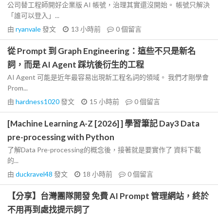
公司替工程師開好企業版 AI 帳號，治理其實還沒開始。 帳號只解決
「誰可以登入」...
由
ryanvale
發文
13 小時前
0
個留言
從 Prompt 到 Graph Engineering：這些不只是新名
詞，而是 AI Agent 踩坑後衍生的工程
AI Agent 可能是近年最容易出現新工程名詞的領域。 我們才剛學會
Prom...
由
hardness1020
發文
15 小時前
0
個留言
[Machine Learning A-Z [2026] ] 學習筆記 Day3 Data
pre-processing with Python
了解Data Pre-processing的概念後，接著就是要實作了 資料下載
的...
由
duckravel48
發文
18 小時前
0
個留言
【分享】台灣團隊開發 免費 AI Prompt 管理網站，終於
不用再到處找提示詞了