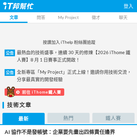
登入
文章
問答
My Project
徵才
聊天
按讚加入 iThelp 粉絲團追蹤
最熱血的技術盛事，連續 30 天的修煉【2026 iThome 鐵
公告
人賽】8 月 1 日賽事正式開啟！
全新專區「My Project」正式上線！邀請你用技術交流，
公告
分享最真實的開發經驗
前往 iThome鐵人賽
技術文章
熱門
鐵人賽
最新
AI 協作不是發帳號：企業要先畫出四條責任邊界