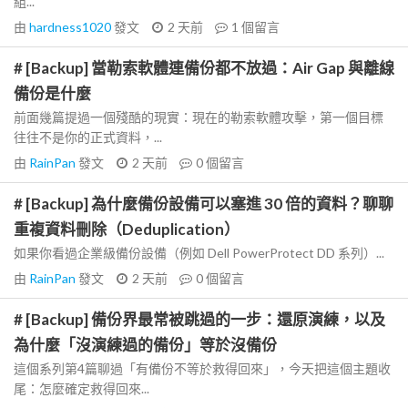
組...
由
hardness1020
發文
2 天前
1
個留言
# [Backup] 當勒索軟體連備份都不放過：Air Gap 與離線
備份是什麼
前面幾篇提過一個殘酷的現實：現在的勒索軟體攻擊，第一個目標
往往不是你的正式資料，...
由
RainPan
發文
2 天前
0
個留言
# [Backup] 為什麼備份設備可以塞進 30 倍的資料？聊聊
重複資料刪除（Deduplication）
如果你看過企業級備份設備（例如 Dell PowerProtect DD 系列）...
由
RainPan
發文
2 天前
0
個留言
# [Backup] 備份界最常被跳過的一步：還原演練，以及
為什麼「沒演練過的備份」等於沒備份
這個系列第4篇聊過「有備份不等於救得回來」，今天把這個主題收
尾：怎麼確定救得回來...