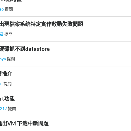
geo
提問
 exsl 出現檔案系統特定實作啟動失敗問題
君
提問
加硬碟抓不到datastore
esya
提問
習推介
an
提問
art功能
0217
提問
6.5 匯出VM 下載中斷問題