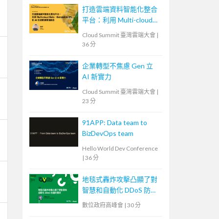
打造雲端資料智能化整合
平台：利用 Multi-cloud
Data、Databricks ETL 和
Cloud Summit 臺灣雲端大會
|
AI 加速數據價值創造
36 分
企業轉型不焦慮 Gen 立
AI 新實力
Cloud Summit 臺灣雲端大會
|
23 分
91APP: Data team to
BizDevOps team
Hello World Dev Conference
|
36 分
地毯式轟炸攻擊凸顯了對
智慧和自動化 DDoS 防護
的需求
數位政府高峰會
|
30 分