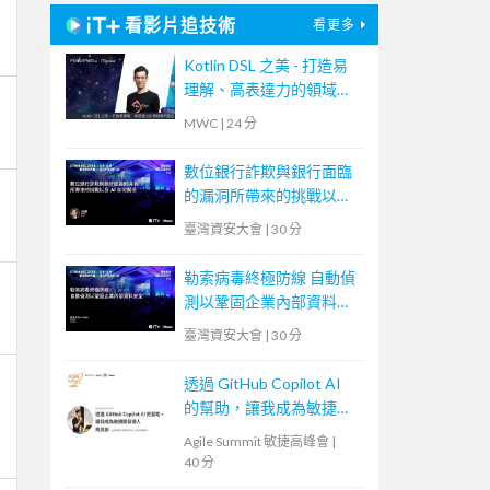
看影片追技術
看更多
Kotlin DSL 之美 - 打造易
理解、高表達力的領域專
用語言
MWC
|
24 分
數位銀行詐欺與銀行面臨
的漏洞所帶來的挑戰以及
AI 如何幫助
臺灣資安大會
|
30 分
勒索病毒終極防線 自動偵
測以鞏固企業內部資料安
全
臺灣資安大會
|
30 分
透過 GitHub Copilot AI
的幫助，讓我成為敏捷開
發人
Agile Summit 敏捷高峰會
|
40 分