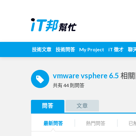
技術文章
技術問答
My Project
iT 徵才
聊
vmware vsphere 6.5
相關
共有
44
則問答
問答
文章
最新問答
熱門問答
已