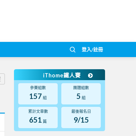
登入/註冊
iThome鐵人賽
蹤
參賽組數
團體組數
157
5
組
組
累計文章數
最後報名日
651
9/15
篇