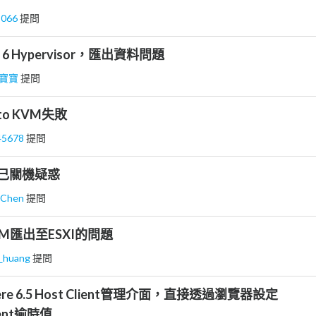
8066
提問
re 6 Hypervisor，匯出資料問題
寶寶
提問
t to KVM失敗
45678
提問
會自己關機疑惑
 Chen
提問
的VM匯出至ESXI的問題
k_huang
提問
re 6.5 Host Client管理介面，直接透過瀏覽器設定
lient逾時值