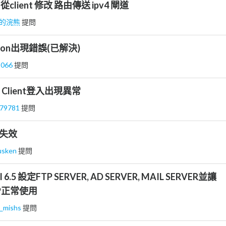
.7 從client 修改 路由傳送 ipv4 閘道
的浣熊
提問
cation出現錯誤(已解決)
8066
提問
re Client登入出現異常
879781
提問
面失效
usken
提問
5 設定FTP SERVER, AD SERVER, MAIL SERVER並讓
P正常使用
s_mishs
提問