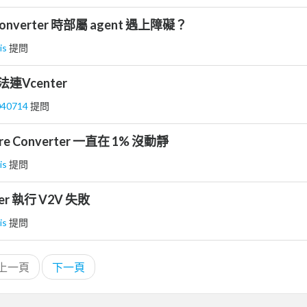
 converter 時部屬 agent 遇上障礙？
is
提問
無法連Vcenter
040714
提問
re Converter 一直在 1% 沒動靜
is
提問
ter 執行 V2V 失敗
is
提問
上一頁
下一頁