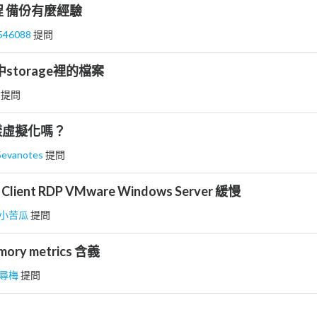
排程 備份有麼經驗
546088
提問
storage裡的檔案
明
提問
樣虛擬化嗎？
5evanotes
提問
Client RDP VMware Windows Server 緩慢
小苦瓜
提問
ry metrics 含義
尋梅
提問