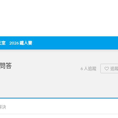
天室
2026 鐵人賽
問答
追
6
人追蹤
解決