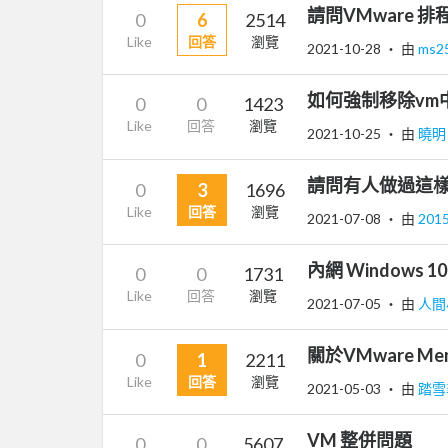
請問VMware 
0
6
2514
Like
回答
瀏覽
2021-10-28
‧ 由
ms2
如何強制移除vm中
0
0
1423
Like
回答
瀏覽
2021-10-25
‧ 由
曉
請問有人做過這
0
3
1696
Like
回答
瀏覽
2021-07-08
‧ 由
201
內網 Windows 10 
0
0
1731
Like
回答
瀏覽
2021-07-05
‧ 由
人間
關於VMware Memo
0
1
2211
Like
回答
瀏覽
2021-05-03
‧ 由
踏雪
VM 整併問題
0
0
5607