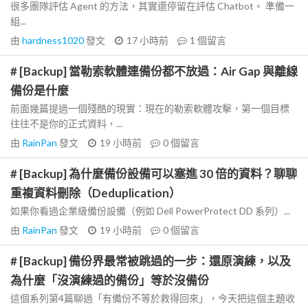
很多團隊評估 Agent 的方法，其實還停留在評估 Chatbot。 準備一
組...
由
hardness1020
發文
17 小時前
1
個留言
# [Backup] 當勒索軟體連備份都不放過：Air Gap 與離線
備份是什麼
前面幾篇提過一個殘酷的現實：現在的勒索軟體攻擊，第一個目標
往往不是你的正式資料，...
由
RainPan
發文
19 小時前
0
個留言
# [Backup] 為什麼備份設備可以塞進 30 倍的資料？聊聊
重複資料刪除（Deduplication）
如果你看過企業級備份設備（例如 Dell PowerProtect DD 系列）...
由
RainPan
發文
19 小時前
0
個留言
# [Backup] 備份界最常被跳過的一步：還原演練，以及
為什麼「沒演練過的備份」等於沒備份
這個系列第4篇聊過「有備份不等於救得回來」，今天把這個主題收