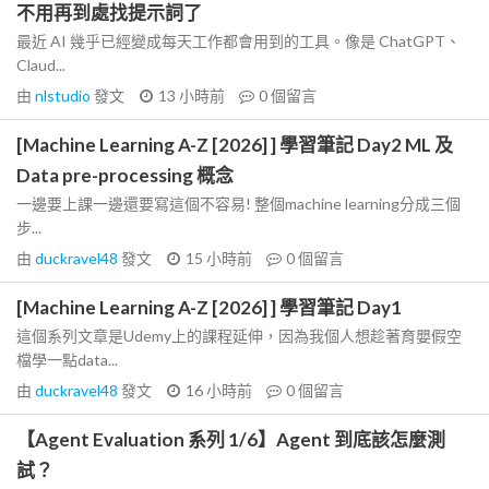
不用再到處找提示詞了
最近 AI 幾乎已經變成每天工作都會用到的工具。像是 ChatGPT、
Claud...
由
nlstudio
發文
13 小時前
0
個留言
[Machine Learning A-Z [2026] ] 學習筆記 Day2 ML 及
Data pre-processing 概念
一邊要上課一邊還要寫這個不容易! 整個machine learning分成三個
步...
由
duckravel48
發文
15 小時前
0
個留言
[Machine Learning A-Z [2026] ] 學習筆記 Day1
這個系列文章是Udemy上的課程延伸，因為我個人想趁著育嬰假空
檔學一點data...
由
duckravel48
發文
16 小時前
0
個留言
【Agent Evaluation 系列 1/6】Agent 到底該怎麼測
試？