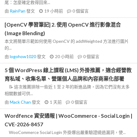
尾：怎麼確定救得回來...
由
RainPan
發文
19 小時前
0
個留言
[OpenCV 學習筆記] 2. 使用 OpenCV 進行影像混合
(Image Blending)
本文將簡單示範如何使用 OpenCV 的 addWeighted 方法進行圖片
的...
由
logohow1020
發文
20 小時前
0
個留言
5 個 WordPress 線上課程 (LMS) 外掛推薦，適合經營教
育私域、收集名單、營運個人品牌和內容商業化部署
📝 這次推薦排除一些近 1 至 2 年的新進品牌，因為它們沒有太多
相關數據可供...
由
Mack Chan
發文
1 天前
0
個留言
Wordfence 資安通報 | WooCommerce - Social Login |
CVE-2026-8457
WooCommerce Social Login 外掛爆出嚴重驗證繞過漏洞，使...