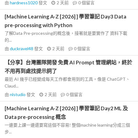
由
hardness1020
發文
2 天前
0
個留言
[Machine Learning A-Z [2026] ] 學習筆記 Day3 Data
pre-processing with Python
了解Data Pre-processing的概念後，接著就是要實作了 資料下載
的...
由
duckravel48
發文
2 天前
0
個留言
【分享】台灣團隊開發 免費 AI Prompt 管理網站，終於
不用再到處找提示詞了
最近 AI 幾乎已經變成每天工作都會用到的工具。像是 ChatGPT、
Claud...
由
nlstudio
發文
2 天前
0
個留言
[Machine Learning A-Z [2026] ] 學習筆記 Day2 ML 及
Data pre-processing 概念
一邊要上課一邊還要寫這個不容易! 整個machine learning分成三個
步...