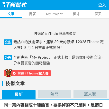
登入
文章
問答
My Project
徵才
聊天
按讚加入 iThelp 粉絲團追蹤
最熱血的技術盛事，連續 30 天的修煉【2026 iThome 鐵
公告
人賽】8 月 1 日賽事正式開啟！
全新專區「My Project」正式上線！邀請你用技術交流，
公告
分享最真實的開發經驗
前往 iThome鐵人賽
技術文章
熱門
鐵人賽
最新
同一篇內容翻成十種語言，要換掉的不只是詞，是節日