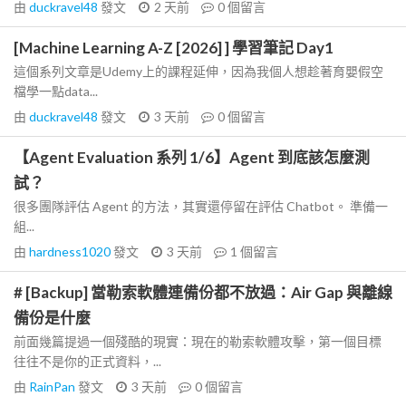
由
duckravel48
發文
2 天前
0
個留言
[Machine Learning A-Z [2026] ] 學習筆記 Day1
這個系列文章是Udemy上的課程延伸，因為我個人想趁著育嬰假空
檔學一點data...
由
duckravel48
發文
3 天前
0
個留言
【Agent Evaluation 系列 1/6】Agent 到底該怎麼測
試？
很多團隊評估 Agent 的方法，其實還停留在評估 Chatbot。 準備一
組...
由
hardness1020
發文
3 天前
1
個留言
# [Backup] 當勒索軟體連備份都不放過：Air Gap 與離線
備份是什麼
前面幾篇提過一個殘酷的現實：現在的勒索軟體攻擊，第一個目標
往往不是你的正式資料，...
由
RainPan
發文
3 天前
0
個留言