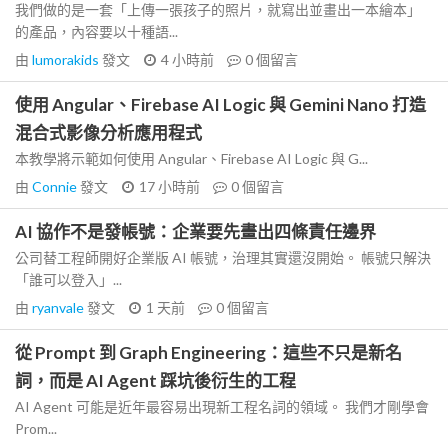
我們做的是一套「上傳一張孩子的照片，就寫出並畫出一本繪本」
的產品，內容要以十種語...
由
lumorakids
發文
4 小時前
0
個留言
使用 Angular、Firebase AI Logic 與 Gemini Nano 打造
混合式影像分析應用程式
本教學將示範如何使用 Angular、Firebase AI Logic 與 G...
由
Connie
發文
17 小時前
0
個留言
AI 協作不是發帳號：企業要先畫出四條責任邊界
公司替工程師開好企業版 AI 帳號，治理其實還沒開始。 帳號只解決
「誰可以登入」...
由
ryanvale
發文
1 天前
0
個留言
從 Prompt 到 Graph Engineering：這些不只是新名
詞，而是 AI Agent 踩坑後衍生的工程
AI Agent 可能是近年最容易出現新工程名詞的領域。 我們才剛學會
Prom...