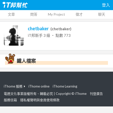
登入
文章
問答
My Project
徵才
聊天
chetbaker
(
chetbaker
)
iT邦新手
3
級 ‧ 點數
773
鐵人檔案
iThome 服務
iThome online
iThome Learning
電週文化事業版權所有、轉載必究 | Copyright © iThome
刊登廣告
服務信箱
隱私權聲明與會員使用條款