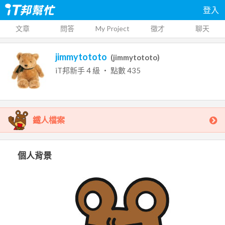
登入
文章
問答
My Project
徵才
聊天
jimmytototo
(
jimmytototo
)
iT邦新手
4
級 ‧ 點數
435
鐵人檔案
個人背景