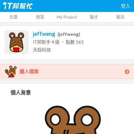
登入
文章
問答
My Project
徵才
聊天
jeffweng
(
jeffweng
)
iT邦新手
4
級 ‧ 點數
565
天鈺科技
鐵人檔案
個人背景