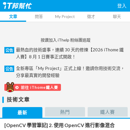
登入
文章
問答
My Project
徵才
聊天
按讚加入 iThelp 粉絲團追蹤
最熱血的技術盛事，連續 30 天的修煉【2026 iThome 鐵
公告
人賽】8 月 1 日賽事正式開啟！
全新專區「My Project」正式上線！邀請你用技術交流，
公告
分享最真實的開發經驗
前往 iThome鐵人賽
技術文章
熱門
鐵人賽
最新
[OpenCV 學習筆記] 2. 使用 OpenCV 進行影像混合