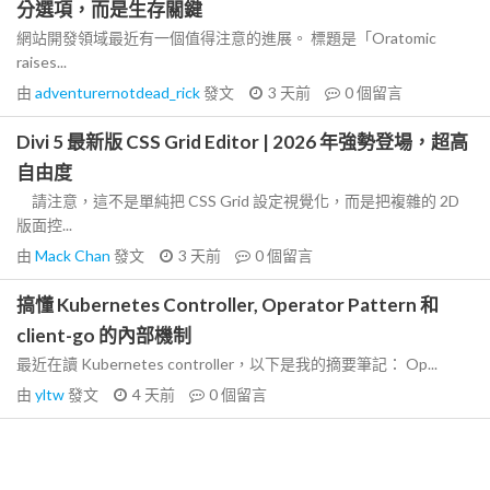
分選項，而是生存關鍵
網站開發領域最近有一個值得注意的進展。 標題是「Oratomic
raises...
由
adventurernotdead_rick
發文
3 天前
0
個留言
Divi 5 最新版 CSS Grid Editor | 2026 年強勢登場，超高
自由度
請注意，這不是單純把 CSS Grid 設定視覺化，而是把複雜的 2D
版面控...
由
Mack Chan
發文
3 天前
0
個留言
搞懂 Kubernetes Controller, Operator Pattern 和
client-go 的內部機制
最近在讀 Kubernetes controller，以下是我的摘要筆記： Op...
由
yltw
發文
4 天前
0
個留言