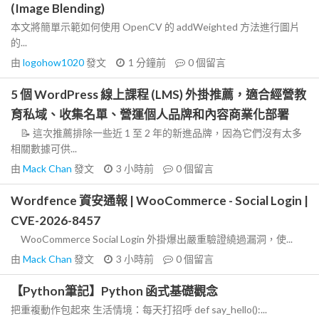
(Image Blending)
本文將簡單示範如何使用 OpenCV 的 addWeighted 方法進行圖片
的...
由
logohow1020
發文
1 分鐘前
0
個留言
5 個 WordPress 線上課程 (LMS) 外掛推薦，適合經營教
育私域、收集名單、營運個人品牌和內容商業化部署
📝 這次推薦排除一些近 1 至 2 年的新進品牌，因為它們沒有太多
相關數據可供...
由
Mack Chan
發文
3 小時前
0
個留言
Wordfence 資安通報 | WooCommerce - Social Login |
CVE-2026-8457
WooCommerce Social Login 外掛爆出嚴重驗證繞過漏洞，使...
由
Mack Chan
發文
3 小時前
0
個留言
【Python筆記】Python 函式基礎觀念
把重複動作包起來 生活情境：每天打招呼 def say_hello():...