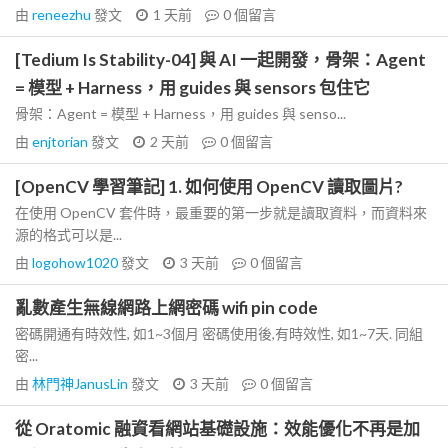
由
reneezhu
發文
1 天前
0
個留言
[Tedium Is Stability-04] 與 AI 一起開發，骨架：Agent
= 模型 + Harness，用 guides 與 sensors 包住它
骨架：Agent = 模型 + Harness，用 guides 與 senso...
由
enjtorian
發文
2 天前
0
個留言
[OpenCV 學習筆記] 1. 如何使用 OpenCV 讀取圖片?
在使用 OpenCV 套件時，最重要的第一步就是讀取資料，而資料來
源的格式可以是...
由
logohow1020
發文
3 天前
0
個留言
亂數產生無線網路上網密碼 wifi pin code
密碼開通有時效性, 如1~3個月 密碼使用後,有時效性, 如1~7天. 同組
密...
由
林門神JanusLin
發文
3 天前
0
個留言
從 Oratomic 融資看網站基礎設施：效能優化不再是加