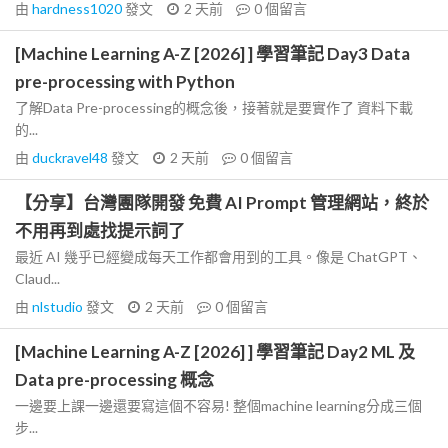
由
hardness1020
發文
2 天前
0
個留言
[Machine Learning A-Z [2026] ] 學習筆記 Day3 Data
pre-processing with Python
了解Data Pre-processing的概念後，接著就是要實作了 資料下載
的...
由
duckravel48
發文
2 天前
0
個留言
【分享】台灣團隊開發 免費 AI Prompt 管理網站，終於
不用再到處找提示詞了
最近 AI 幾乎已經變成每天工作都會用到的工具。像是 ChatGPT、
Claud...
由
nlstudio
發文
2 天前
0
個留言
[Machine Learning A-Z [2026] ] 學習筆記 Day2 ML 及
Data pre-processing 概念
一邊要上課一邊還要寫這個不容易! 整個machine learning分成三個
步...