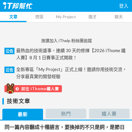
登入
文章
問答
My Project
徵才
聊天
按讚加入 iThelp 粉絲團追蹤
最熱血的技術盛事，連續 30 天的修煉【2026 iThome 鐵
公告
人賽】8 月 1 日賽事正式開啟！
全新專區「My Project」正式上線！邀請你用技術交流，
公告
分享最真實的開發經驗
前往 iThome鐵人賽
技術文章
熱門
鐵人賽
最新
同一篇內容翻成十種語言，要換掉的不只是詞，是節日