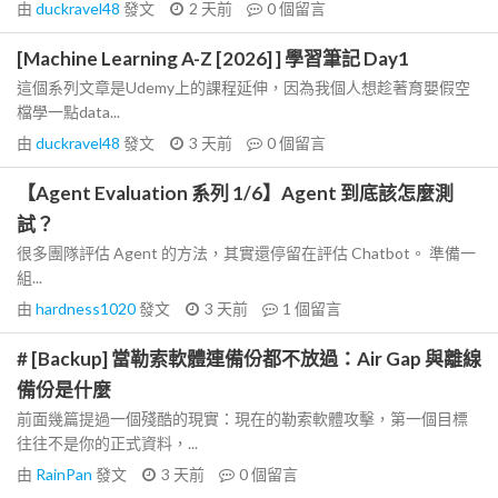
由
duckravel48
發文
2 天前
0
個留言
[Machine Learning A-Z [2026] ] 學習筆記 Day1
這個系列文章是Udemy上的課程延伸，因為我個人想趁著育嬰假空
檔學一點data...
由
duckravel48
發文
3 天前
0
個留言
【Agent Evaluation 系列 1/6】Agent 到底該怎麼測
試？
很多團隊評估 Agent 的方法，其實還停留在評估 Chatbot。 準備一
組...
由
hardness1020
發文
3 天前
1
個留言
# [Backup] 當勒索軟體連備份都不放過：Air Gap 與離線
備份是什麼
前面幾篇提過一個殘酷的現實：現在的勒索軟體攻擊，第一個目標
往往不是你的正式資料，...
由
RainPan
發文
3 天前
0
個留言