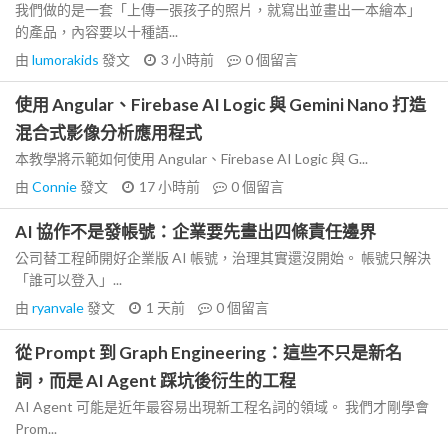
我們做的是一套「上傳一張孩子的照片，就寫出並畫出一本繪本」
的產品，內容要以十種語...
由
lumorakids
發文
3 小時前
0
個留言
使用 Angular、Firebase AI Logic 與 Gemini Nano 打造
混合式影像分析應用程式
本教學將示範如何使用 Angular、Firebase AI Logic 與 G...
由
Connie
發文
17 小時前
0
個留言
AI 協作不是發帳號：企業要先畫出四條責任邊界
公司替工程師開好企業版 AI 帳號，治理其實還沒開始。 帳號只解決
「誰可以登入」...
由
ryanvale
發文
1 天前
0
個留言
從 Prompt 到 Graph Engineering：這些不只是新名
詞，而是 AI Agent 踩坑後衍生的工程
AI Agent 可能是近年最容易出現新工程名詞的領域。 我們才剛學會
Prom...