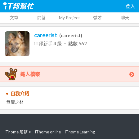
登入
文章
問答
My Project
徵才
聊天
careerist
(
careerist
)
iT邦新手
4
級 ‧ 點數
562
鐵人檔案
自我介紹
無庸之材
iThome 服務
iThome online
iThome Learning