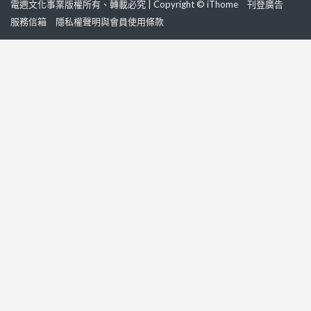
電週文化事業版權所有、轉載必究 | Copyright © iThome
刊登廣告
服務信箱
隱私權聲明與會員使用條款