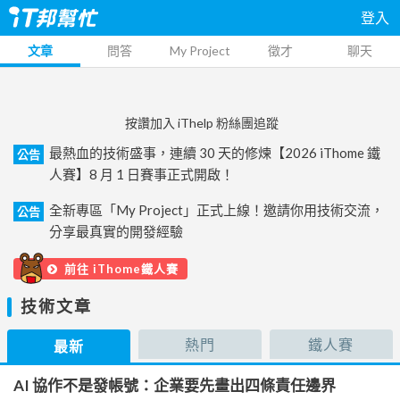
登入
文章
問答
My Project
徵才
聊天
按讚加入 iThelp 粉絲團追蹤
最熱血的技術盛事，連續 30 天的修煉【2026 iThome 鐵
公告
人賽】8 月 1 日賽事正式開啟！
全新專區「My Project」正式上線！邀請你用技術交流，
公告
分享最真實的開發經驗
前往 iThome鐵人賽
技術文章
熱門
鐵人賽
最新
AI 協作不是發帳號：企業要先畫出四條責任邊界