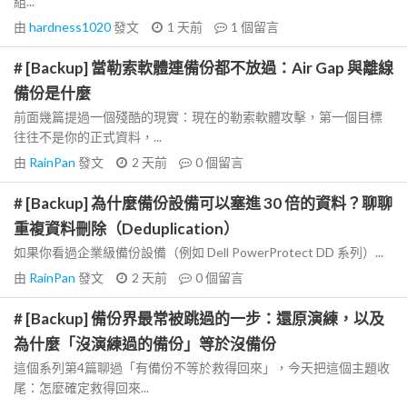
組...
由
hardness1020
發文
1 天前
1
個留言
# [Backup] 當勒索軟體連備份都不放過：Air Gap 與離線
備份是什麼
前面幾篇提過一個殘酷的現實：現在的勒索軟體攻擊，第一個目標
往往不是你的正式資料，...
由
RainPan
發文
2 天前
0
個留言
# [Backup] 為什麼備份設備可以塞進 30 倍的資料？聊聊
重複資料刪除（Deduplication）
如果你看過企業級備份設備（例如 Dell PowerProtect DD 系列）...
由
RainPan
發文
2 天前
0
個留言
# [Backup] 備份界最常被跳過的一步：還原演練，以及
為什麼「沒演練過的備份」等於沒備份
這個系列第4篇聊過「有備份不等於救得回來」，今天把這個主題收
尾：怎麼確定救得回來...