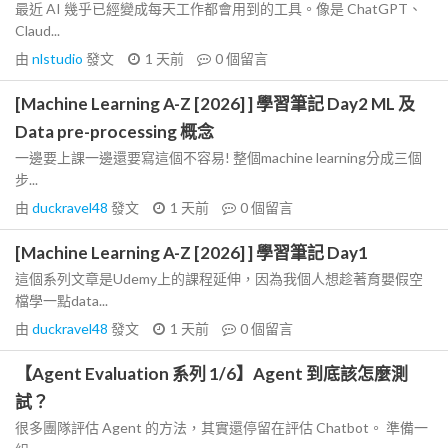
最近 AI 幾乎已經變成每天工作都會用到的工具。像是 ChatGPT、
Claud...
由
nlstudio
發文
1 天前
0
個留言
[Machine Learning A-Z [2026] ] 學習筆記 Day2 ML 及
Data pre-processing 概念
一邊要上課一邊還要寫這個不容易! 整個machine learning分成三個
步...
由
duckravel48
發文
1 天前
0
個留言
[Machine Learning A-Z [2026] ] 學習筆記 Day1
這個系列文章是Udemy上的課程延伸，因為我個人想趁著育嬰假空
檔學一點data...
由
duckravel48
發文
1 天前
0
個留言
【Agent Evaluation 系列 1/6】Agent 到底該怎麼測
試？
很多團隊評估 Agent 的方法，其實還停留在評估 Chatbot。 準備一