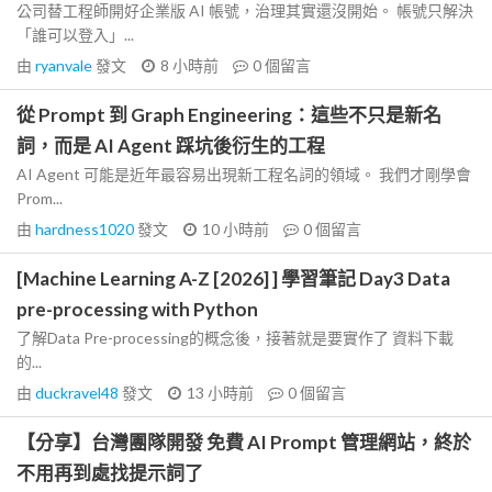
公司替工程師開好企業版 AI 帳號，治理其實還沒開始。 帳號只解決
「誰可以登入」...
由
ryanvale
發文
8 小時前
0
個留言
從 Prompt 到 Graph Engineering：這些不只是新名
詞，而是 AI Agent 踩坑後衍生的工程
AI Agent 可能是近年最容易出現新工程名詞的領域。 我們才剛學會
Prom...
由
hardness1020
發文
10 小時前
0
個留言
[Machine Learning A-Z [2026] ] 學習筆記 Day3 Data
pre-processing with Python
了解Data Pre-processing的概念後，接著就是要實作了 資料下載
的...
由
duckravel48
發文
13 小時前
0
個留言
【分享】台灣團隊開發 免費 AI Prompt 管理網站，終於
不用再到處找提示詞了