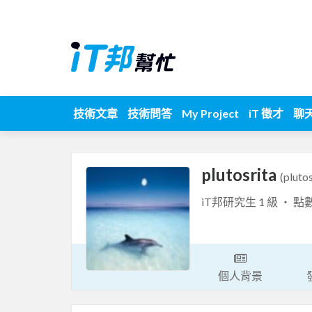
技術文章
技術問答
My Project
iT 徵才
聊
plutosrita
(plutos
iT邦研究生 1 級 ‧ 點
個人背景