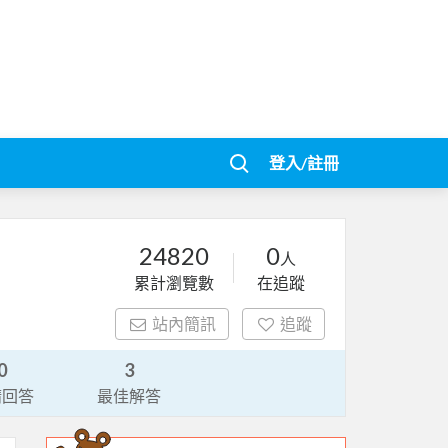
登入/註冊
24820
0
人
累計瀏覽數
在追蹤
站內簡訊
追蹤
0
3
請回答
最佳解答