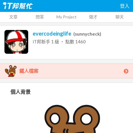
登入
文章
問答
My Project
徵才
聊天
evercodeinglife
(
sunnycheck
)
iT邦新手
1
級 ‧ 點數
1460
鐵人檔案
個人背景