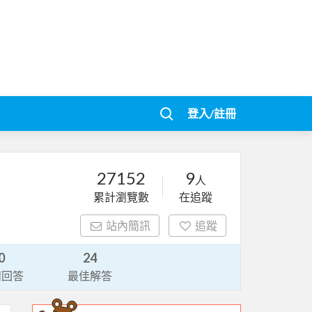
登入/註冊
27152
9
人
累計瀏覽數
在追蹤
站內簡訊
追蹤
0
24
請回答
最佳解答