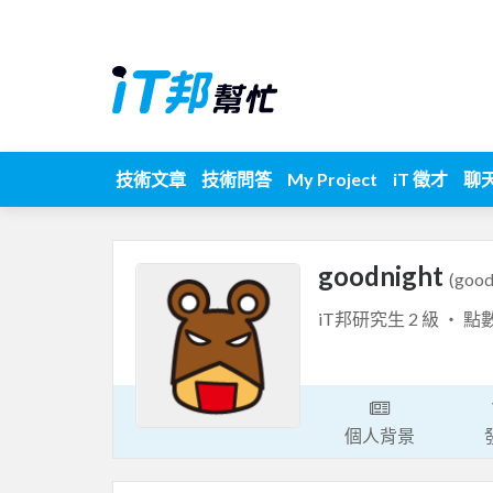
技術文章
技術問答
My Project
iT 徵才
聊
goodnight
(good
iT邦研究生 2 級 ‧ 點
個人背景