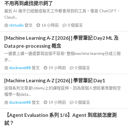
不用再到處找提示詞了
最近 AI 幾乎已經變成每天工作都會用到的工具。像是 ChatGPT、
Claud...
由
nlstudio
發文
16 小時前
0
個留言
[Machine Learning A-Z [2026] ] 學習筆記 Day2 ML 及
Data pre-processing 概念
一邊要上課一邊還要寫這個不容易! 整個machine learning分成三個
步...
由
duckravel48
發文
19 小時前
0
個留言
[Machine Learning A-Z [2026] ] 學習筆記 Day1
這個系列文章是Udemy上的課程延伸，因為我個人想趁著育嬰假空
檔學一點data...
由
duckravel48
發文
19 小時前
0
個留言
【Agent Evaluation 系列 1/6】Agent 到底該怎麼測
試？