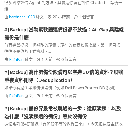
很多團隊評估 Agent 的方法，其實還停留在評估 Chatbot。 準備一
組...
由
hardness1020
發文
20 小時前
1
個留言
# [Backup] 當勒索軟體連備份都不放過：Air Gap 與離線
備份是什麼
前面幾篇提過一個殘酷的現實：現在的勒索軟體攻擊，第一個目標
往往不是你的正式資料，...
由
RainPan
發文
1 天前
0
個留言
# [Backup] 為什麼備份設備可以塞進 30 倍的資料？聊聊
重複資料刪除（Deduplication）
如果你看過企業級備份設備（例如 Dell PowerProtect DD 系列）...
由
RainPan
發文
1 天前
0
個留言
# [Backup] 備份界最常被跳過的一步：還原演練，以及
為什麼「沒演練過的備份」等於沒備份
這個系列第4篇聊過「有備份不等於救得回來」，今天把這個主題收