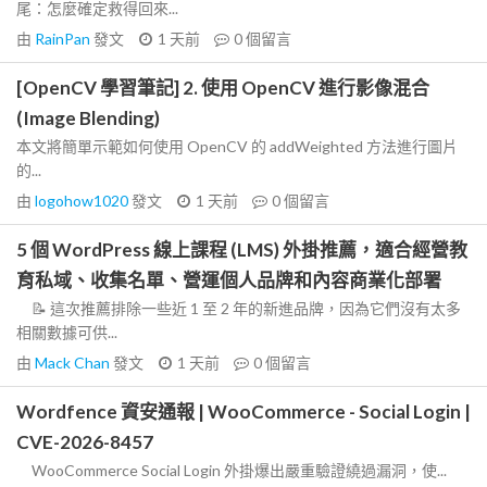
尾：怎麼確定救得回來...
由
RainPan
發文
1 天前
0
個留言
[OpenCV 學習筆記] 2. 使用 OpenCV 進行影像混合
(Image Blending)
本文將簡單示範如何使用 OpenCV 的 addWeighted 方法進行圖片
的...
由
logohow1020
發文
1 天前
0
個留言
5 個 WordPress 線上課程 (LMS) 外掛推薦，適合經營教
育私域、收集名單、營運個人品牌和內容商業化部署
📝 這次推薦排除一些近 1 至 2 年的新進品牌，因為它們沒有太多
相關數據可供...
由
Mack Chan
發文
1 天前
0
個留言
Wordfence 資安通報 | WooCommerce - Social Login |
CVE-2026-8457
WooCommerce Social Login 外掛爆出嚴重驗證繞過漏洞，使...