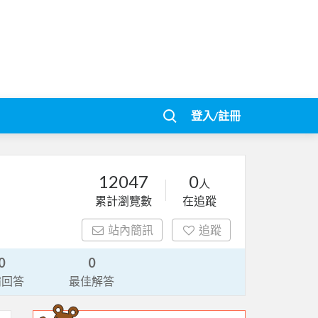
登入/註冊
12047
0
人
累計瀏覽數
在追蹤
站內簡訊
追蹤
0
0
請回答
最佳解答