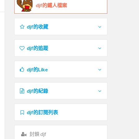
djf的鐵人檔案
djf的收藏
djf的追蹤
djf的Like
djf的紀錄
djf的訂閱列表
封鎖 djf