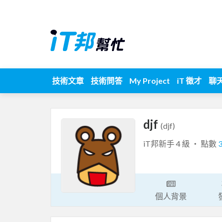
技術文章
技術問答
My Project
iT 徵才
聊
djf
(djf)
iT邦新手 4 級 ‧ 點數
個人背景