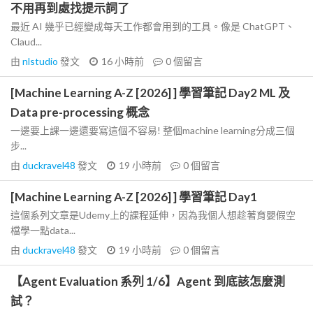
不用再到處找提示詞了
最近 AI 幾乎已經變成每天工作都會用到的工具。像是 ChatGPT、
Claud...
由
nlstudio
發文
16 小時前
0
個留言
[Machine Learning A-Z [2026] ] 學習筆記 Day2 ML 及
Data pre-processing 概念
一邊要上課一邊還要寫這個不容易! 整個machine learning分成三個
步...
由
duckravel48
發文
19 小時前
0
個留言
[Machine Learning A-Z [2026] ] 學習筆記 Day1
這個系列文章是Udemy上的課程延伸，因為我個人想趁著育嬰假空
檔學一點data...
由
duckravel48
發文
19 小時前
0
個留言
【Agent Evaluation 系列 1/6】Agent 到底該怎麼測
試？