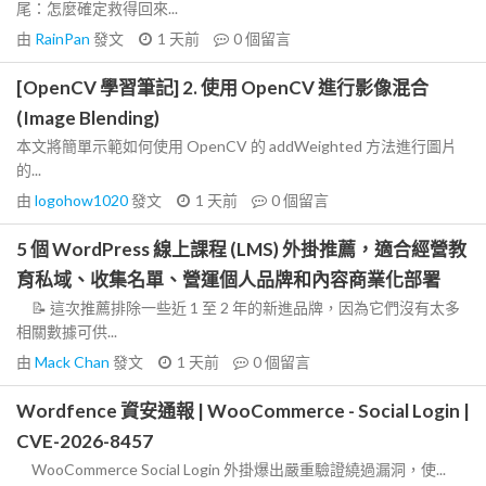
尾：怎麼確定救得回來...
由
RainPan
發文
1 天前
0
個留言
[OpenCV 學習筆記] 2. 使用 OpenCV 進行影像混合
(Image Blending)
本文將簡單示範如何使用 OpenCV 的 addWeighted 方法進行圖片
的...
由
logohow1020
發文
1 天前
0
個留言
5 個 WordPress 線上課程 (LMS) 外掛推薦，適合經營教
育私域、收集名單、營運個人品牌和內容商業化部署
📝 這次推薦排除一些近 1 至 2 年的新進品牌，因為它們沒有太多
相關數據可供...
由
Mack Chan
發文
1 天前
0
個留言
Wordfence 資安通報 | WooCommerce - Social Login |
CVE-2026-8457
WooCommerce Social Login 外掛爆出嚴重驗證繞過漏洞，使...