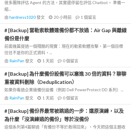
很多團隊評估 Agent 的方法，其實還停留在評估 Chatbot。 準備一
組...
由
hardness1020
發文
20 小時前
1
個留言
# [Backup] 當勒索軟體連備份都不放過：Air Gap 與離線
備份是什麼
前面幾篇提過一個殘酷的現實：現在的勒索軟體攻擊，第一個目標
往往不是你的正式資料，...
由
RainPan
發文
1 天前
0
個留言
# [Backup] 為什麼備份設備可以塞進 30 倍的資料？聊聊
重複資料刪除（Deduplication）
如果你看過企業級備份設備（例如 Dell PowerProtect DD 系列）...
由
RainPan
發文
1 天前
0
個留言
# [Backup] 備份界最常被跳過的一步：還原演練，以及
為什麼「沒演練過的備份」等於沒備份
這個系列第4篇聊過「有備份不等於救得回來」，今天把這個主題收