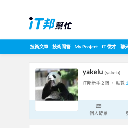
技術文章
技術問答
My Project
iT 徵才
聊
yakelu
(yakelu)
iT邦新手 2 級 ‧ 點數
個人背景