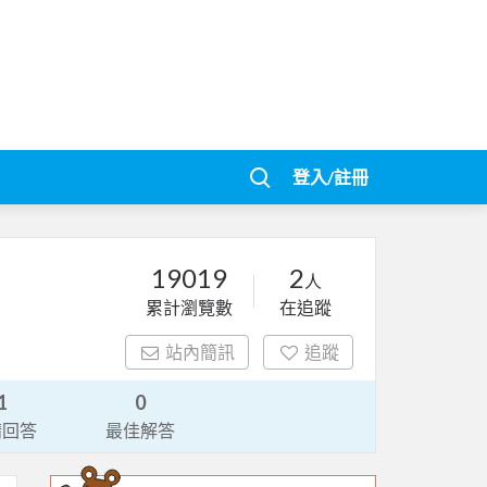
登入/註冊
19019
2
人
累計瀏覽數
在追蹤
站內簡訊
追蹤
1
0
請回答
最佳解答