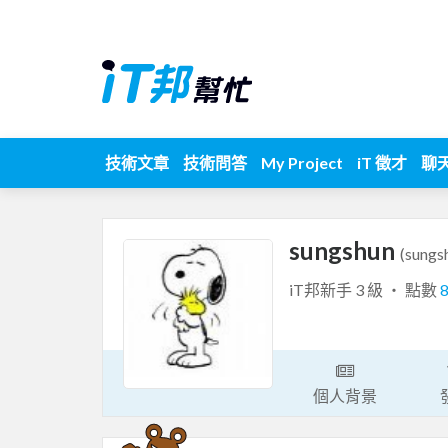
技術文章
技術問答
My Project
iT 徵才
聊
sungshun
(sungs
iT邦新手 3 級 ‧ 點數
個人背景