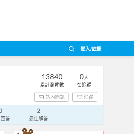
登入/註冊
13840
0
人
累計瀏覽數
在追蹤
站內簡訊
追蹤
0
2
請回答
最佳解答