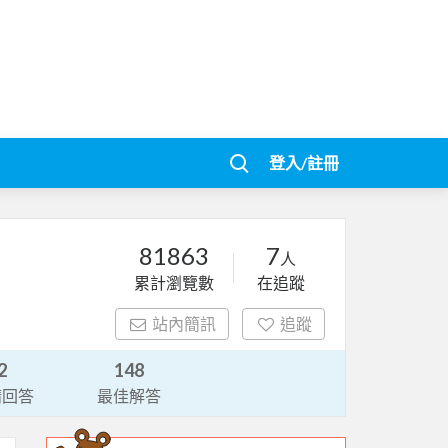
登入/註冊
81863
7
人
累計瀏覽數
在追蹤
站內簡訊
追蹤
2
148
請回答
最佳解答