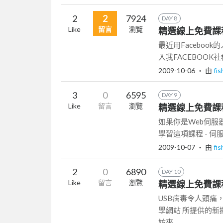
2
2
7924
DAY 8
Like
留言
瀏覽
精選線上免費課程8 
最近用Facebo
入我FACEBOOK社群
2009-10-06
‧ 由
fi
3
0
6595
DAY 9
Like
留言
瀏覽
精選線上免費課程
如果你是Web伺服
學習這項課程 - 伺
2009-10-07
‧ 由
fi
2
0
6890
DAY 10
Like
留言
瀏覽
精選線上免費課程
USB病毒令人頭
學網站 所提供的新
妨來...