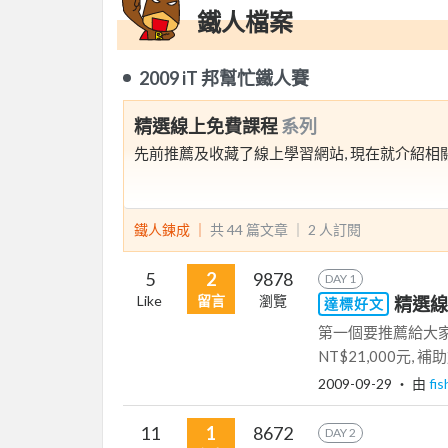
鐵人檔案
2009 iT 邦幫忙鐵人賽
精選線上免費課程
系列
先前推薦及收藏了線上學習網站, 現在就介紹相關
鐵人鍊成 ｜
共 44 篇文章 ｜
2
人訂閱
5
2
9878
DAY 1
Like
留言
瀏覽
精選線上
達標好文
第一個要推薦給大家就是
NT$21,000元, 補
2009-09-29
‧ 由
fi
11
1
8672
DAY 2