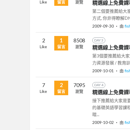
Like
留言
瀏覽
精選線上免費課程
第二個要推薦給大家也是
方式, 你非得瞭解DN
2009-09-30
‧ 由
fi
2
1
8508
DAY 3
Like
留言
瀏覽
精選線上免費課程
第3個要推薦給大家
力資源發展 / 教育
2009-10-01
‧ 由
fi
7
2
7095
DAY 4
Like
留言
瀏覽
精選線上免費課程
接下推薦給大家是要
的基礎英語學習課
暄...
2009-10-02
‧ 由
fi