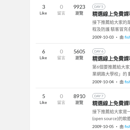
3
0
9923
DAY 5
Like
留言
瀏覽
精選線上免費課程5
接下推薦給大家的是與
程及防護 駭客冒充
2009-10-03
‧ 由
fi
6
0
5605
DAY 6
Like
留言
瀏覽
精選線上免費課程6
第6個要推薦給大
業網路大學校」的 數
2009-10-04
‧ 由
fi
5
0
8910
DAY 7
Like
留言
瀏覽
精選線上免費課程
接下推薦給大家是一
(open source
2009-10-05
‧ 由
fi