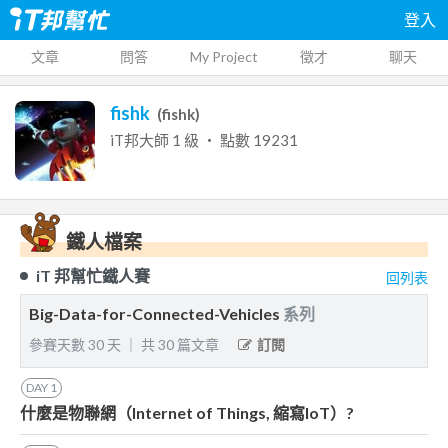
登入
文章
問答
My Project
徵才
聊天
fishk
(
fishk
)
iT邦大師
1
級 ‧ 點數
19231
鐵人檔案
iT 邦幫忙鐵人賽
回列表
Big-Data-for-Connected-Vehicles
系列
參賽天數
30
天
｜
共
30
篇文章
訂閱
DAY
1
什麼是物聯網（Internet of Things, 縮寫IoT）?