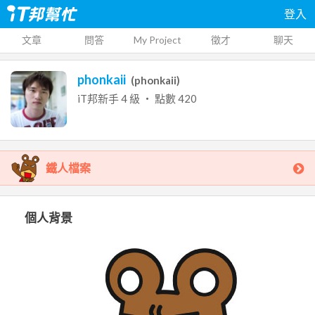
登入
文章
問答
My Project
徵才
聊天
phonkaii
(
phonkaii
)
iT邦新手
4
級 ‧ 點數
420
鐵人檔案
個人背景