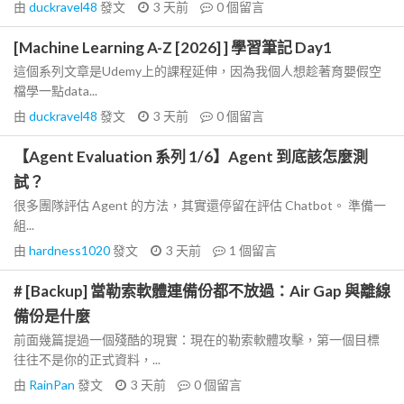
由
duckravel48
發文
3 天前
0
個留言
[Machine Learning A-Z [2026] ] 學習筆記 Day1
這個系列文章是Udemy上的課程延伸，因為我個人想趁著育嬰假空
檔學一點data...
由
duckravel48
發文
3 天前
0
個留言
【Agent Evaluation 系列 1/6】Agent 到底該怎麼測
試？
很多團隊評估 Agent 的方法，其實還停留在評估 Chatbot。 準備一
組...
由
hardness1020
發文
3 天前
1
個留言
# [Backup] 當勒索軟體連備份都不放過：Air Gap 與離線
備份是什麼
前面幾篇提過一個殘酷的現實：現在的勒索軟體攻擊，第一個目標
往往不是你的正式資料，...
由
RainPan
發文
3 天前
0
個留言