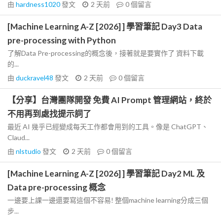
由
hardness1020
發文
2 天前
0
個留言
[Machine Learning A-Z [2026] ] 學習筆記 Day3 Data
pre-processing with Python
了解Data Pre-processing的概念後，接著就是要實作了 資料下載
的...
由
duckravel48
發文
2 天前
0
個留言
【分享】台灣團隊開發 免費 AI Prompt 管理網站，終於
不用再到處找提示詞了
最近 AI 幾乎已經變成每天工作都會用到的工具。像是 ChatGPT、
Claud...
由
nlstudio
發文
2 天前
0
個留言
[Machine Learning A-Z [2026] ] 學習筆記 Day2 ML 及
Data pre-processing 概念
一邊要上課一邊還要寫這個不容易! 整個machine learning分成三個
步...