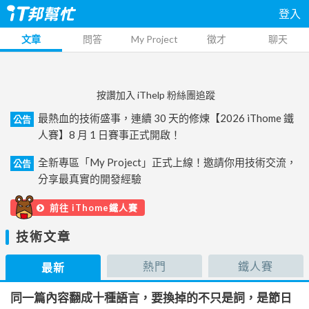
登入
文章
問答
My Project
徵才
聊天
按讚加入 iThelp 粉絲團追蹤
最熱血的技術盛事，連續 30 天的修煉【2026 iThome 鐵
公告
人賽】8 月 1 日賽事正式開啟！
全新專區「My Project」正式上線！邀請你用技術交流，
公告
分享最真實的開發經驗
前往 iThome鐵人賽
技術文章
熱門
鐵人賽
最新
同一篇內容翻成十種語言，要換掉的不只是詞，是節日