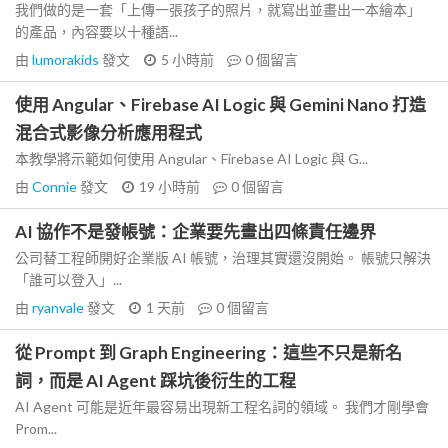
我們做的是一套「上傳一張孩子的照片，就寫出並畫出一本繪本」
的產品，內容要以十種語...
由
lumorakids
發文
5 小時前
0
個留言
使用 Angular、Firebase AI Logic 與 Gemini Nano 打造
混合式影像分析應用程式
本教學將示範如何使用 Angular、Firebase AI Logic 與 G...
由
Connie
發文
19 小時前
0
個留言
AI 協作不是發帳號：企業要先畫出四條責任邊界
公司替工程師開好企業版 AI 帳號，治理其實還沒開始。 帳號只解決
「誰可以登入」...
由
ryanvale
發文
1 天前
0
個留言
從 Prompt 到 Graph Engineering：這些不只是新名
詞，而是 AI Agent 踩坑後衍生的工程
AI Agent 可能是近年最容易出現新工程名詞的領域。 我們才剛學會
Prom...