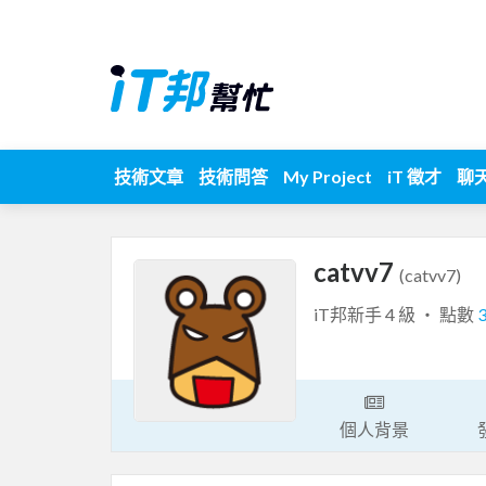
技術文章
技術問答
My Project
iT 徵才
聊
catvv7
(catvv7)
iT邦新手 4 級 ‧ 點數
個人背景