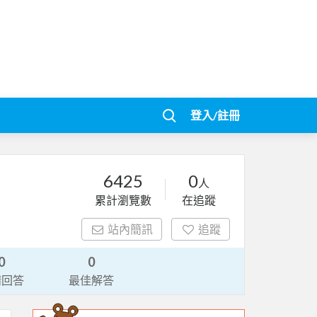
登入/註冊
6425
0
人
累計瀏覽數
在追蹤
站內簡訊
追蹤
0
0
請回答
最佳解答