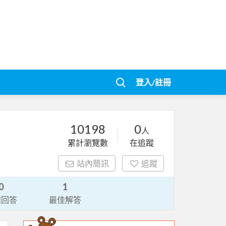
登入/註冊
10198
0
人
累計瀏覽數
在追蹤
站內簡訊
追蹤
0
1
請回答
最佳解答