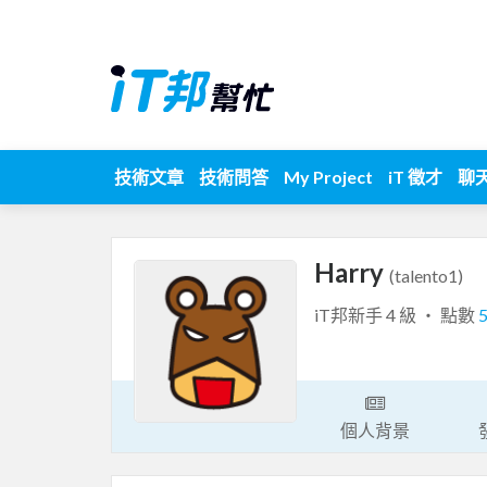
技術文章
技術問答
My Project
iT 徵才
聊
Harry
(talento1)
iT邦新手 4 級 ‧ 點數
個人背景